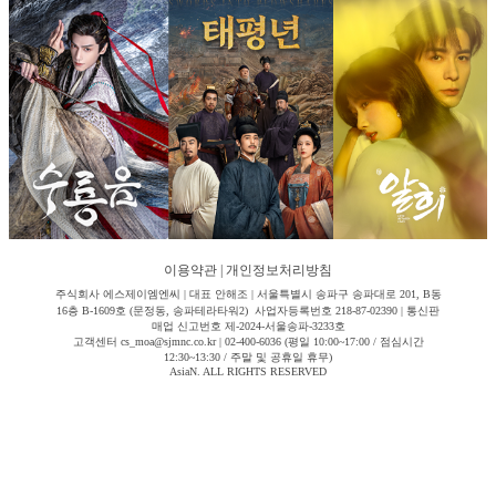
이용약관
|
개인정보처리방침
주식회사 에스제이엠엔씨 | 대표 안해조 | 서울특별시 송파구 송파대로 201, B동
16층 B-1609호 (문정동, 송파테라타워2) 사업자등록번호 218-87-02390 | 통신판
매업 신고번호 제-2024-서울송파-3233호
고객센터 cs_moa@sjmnc.co.kr | 02-400-6036 (평일 10:00~17:00 / 점심시간
12:30~13:30 / 주말 및 공휴일 휴무)
AsiaN. ALL RIGHTS RESERVED