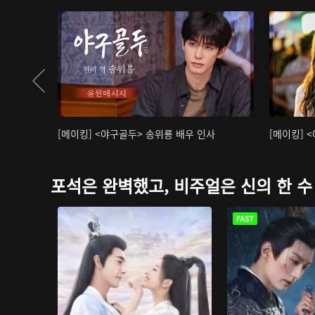
[메이킹] <야구골두> 송위룡 배우 인사
[메이킹] 
포석은 완벽했고, 비주얼은 신의 한 수