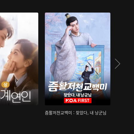
즘활저천교백미 : 찾았다, 내 낭군님
산하침