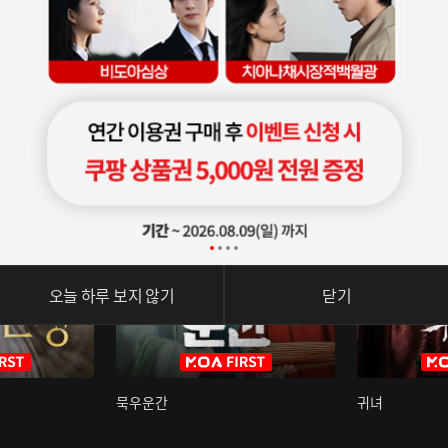
오늘 하루 보지 않기
닫기
묵우운간
귀녀