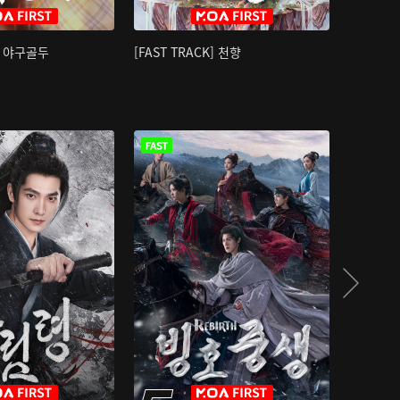
K] 야구골두
[FAST TRACK] 천향
소오강호 