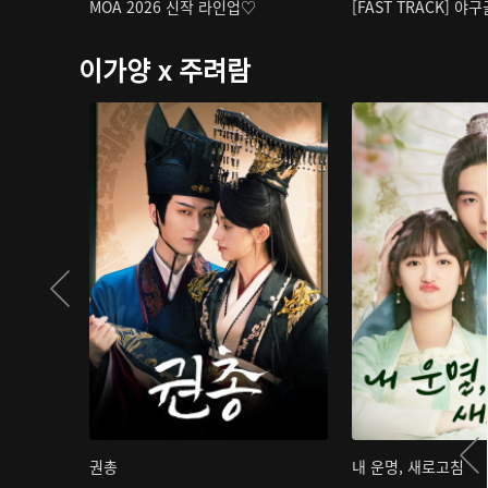
MOA 2026 신작 라인업♡
[FAST TRACK] 야
이가양 x 주려람
권총
내 운명, 새로고침