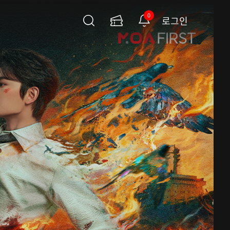
0
로그인
검
이
알
색
용
림
권
페
이
지