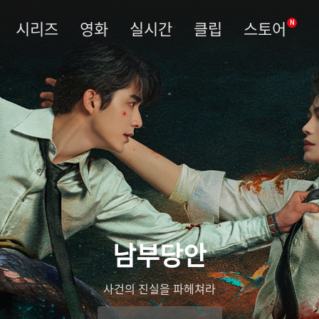
시리즈
영화
실시간
클립
스토어
N
남부당안
사건의 진실을 파헤쳐라