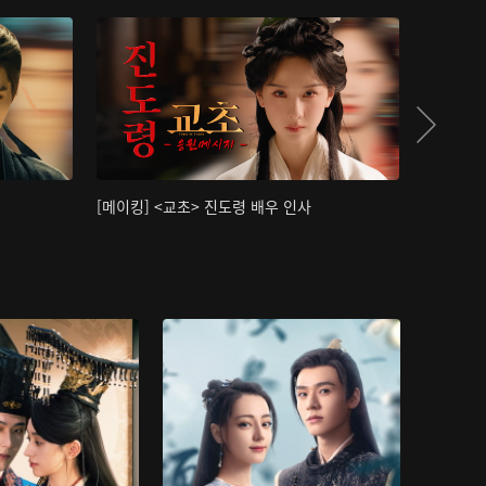
[메이킹] <교초> 진도령 배우 인사
[메이킹]