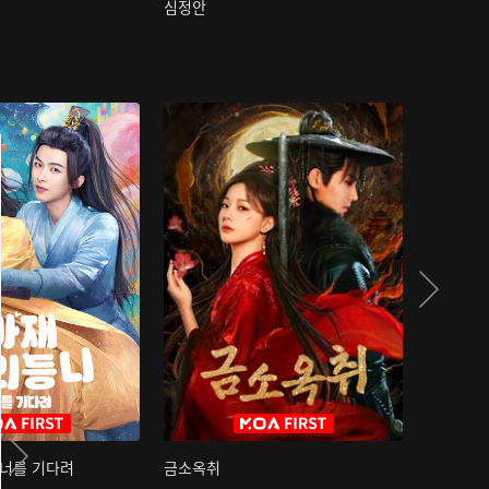
심정안
여과성음유
 너를 기다려
금소옥취
금수택심