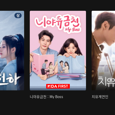
니야유금천 : My Boss
치유계연인