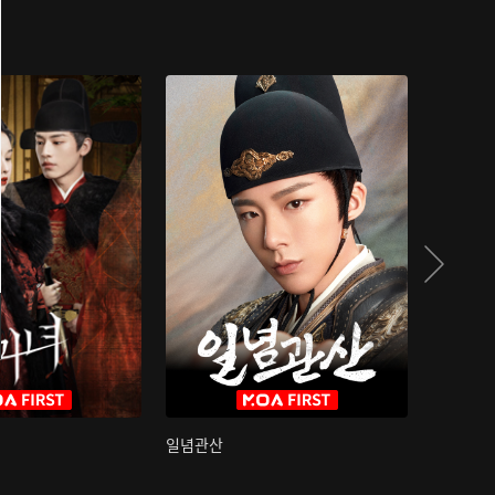
일념관산
국색방화