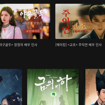
<야구골두> 장정의 배우 인사
[메이킹] <교초> 주익연 배우 인사