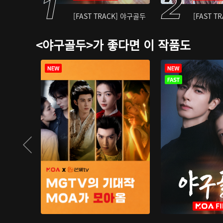
[FAST TRACK] 야구골두
[FAST T
<야구골두>가 좋다면 이 작품도