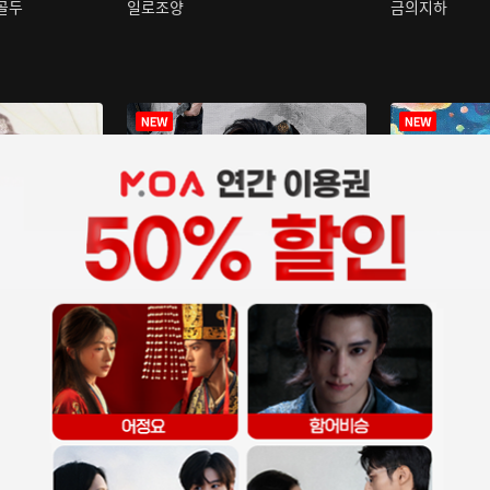
구골두
일로조양
금의지하
장중인
아재저리등니 :