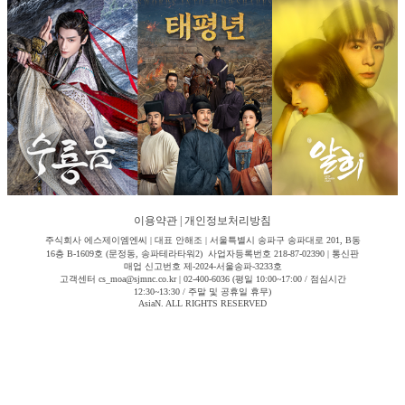
이용약관
|
개인정보처리방침
주식회사 에스제이엠엔씨 | 대표 안해조 | 서울특별시 송파구 송파대로 201, B동
16층 B-1609호 (문정동, 송파테라타워2) 사업자등록번호 218-87-02390 | 통신판
매업 신고번호 제-2024-서울송파-3233호
고객센터 cs_moa@sjmnc.co.kr | 02-400-6036 (평일 10:00~17:00 / 점심시간
12:30~13:30 / 주말 및 공휴일 휴무)
AsiaN. ALL RIGHTS RESERVED