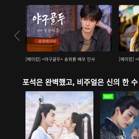
[메이킹] <야구골두> 송위룡 배우 인사
[메이킹] 
포석은 완벽했고, 비주얼은 신의 한 수