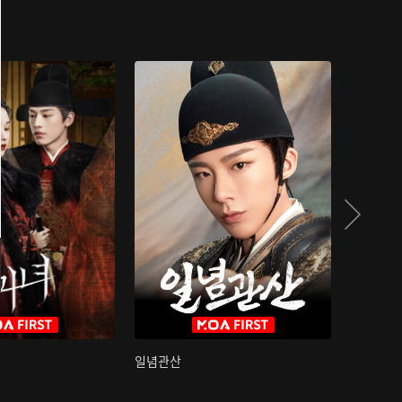
일념관산
국색방화