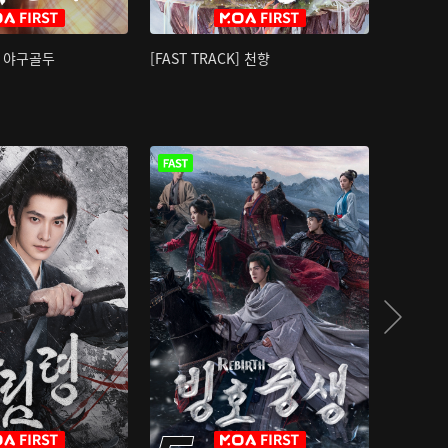
K] 야구골두
[FAST TRACK] 천향
소오강호 