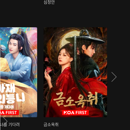
심정안
여과성음유
 너를 기다려
금소옥취
금수택심