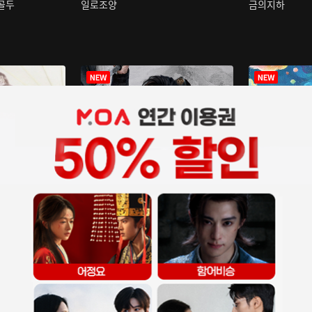
구골두
일로조양
금의지하
장중인
아재저리등니 :