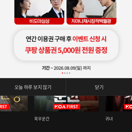
오늘 하루 보지 않기
닫기
묵우운간
귀녀