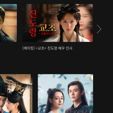
[메이킹] <교초> 진도령 배우 인사
[메이킹]