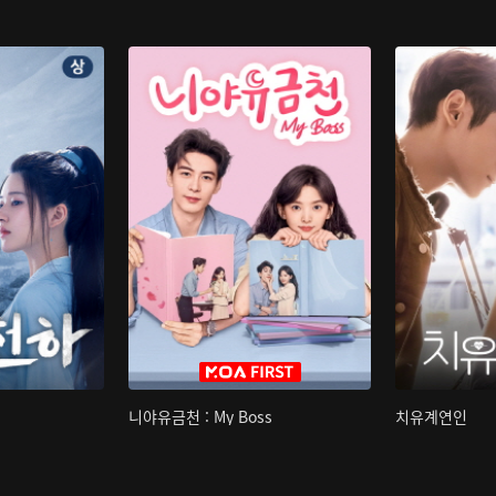
니야유금천 : My Boss
치유계연인