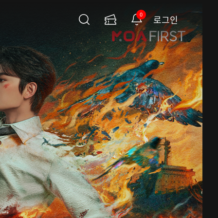
0
로그인
검
이
알
색
용
림
권
페
이
지