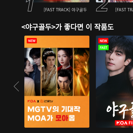
[FAST TRACK] 야구골두
[FAST T
<야구골두>가 좋다면 이 작품도