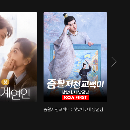
즘활저천교백미 : 찾았다, 내 낭군님
산하침