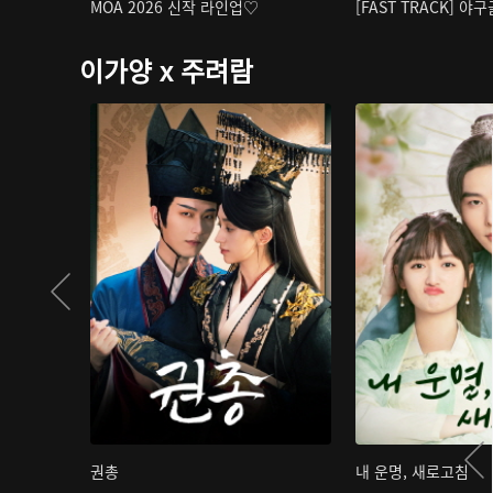
MOA 2026 신작 라인업♡
[FAST TRACK] 야
이가양 x 주려람
권총
내 운명, 새로고침