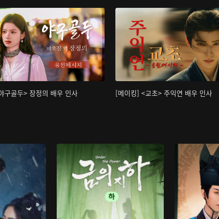
<야구골두> 장정의 배우 인사
[메이킹] <교초> 주익연 배우 인사