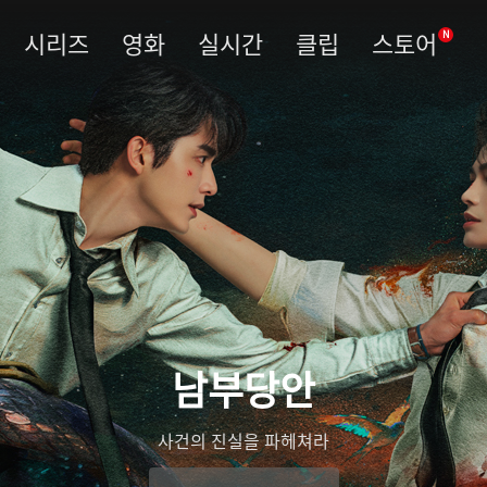
시리즈
영화
실시간
클립
스토어
N
남부당안
사건의 진실을 파헤쳐라