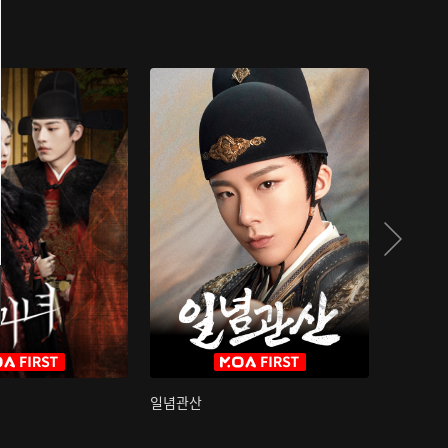
일념관산
국색방화