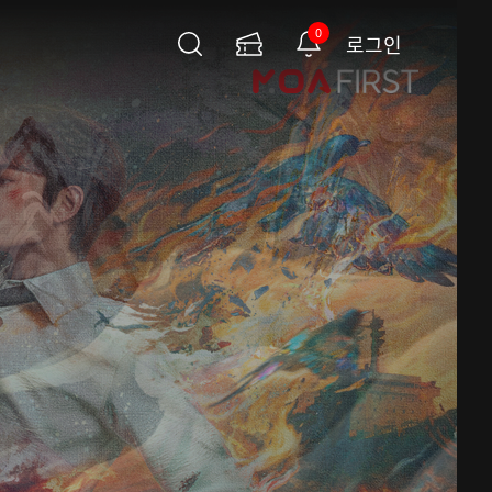
0
로그인
검
이
알
색
용
림
권
페
이
지