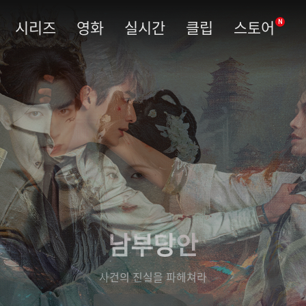
시리즈
영화
실시간
클립
스토어
N
남부당안
사건의 진실을 파헤쳐라