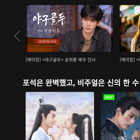
[메이킹] <야구골두> 송위룡 배우 인사
[메이킹] 
포석은 완벽했고, 비주얼은 신의 한 수