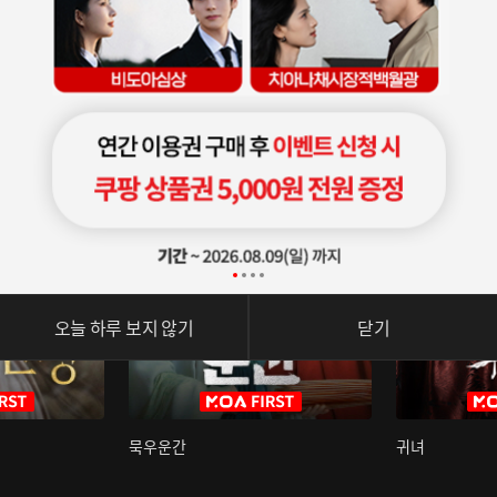
오늘 하루 보지 않기
닫기
묵우운간
귀녀