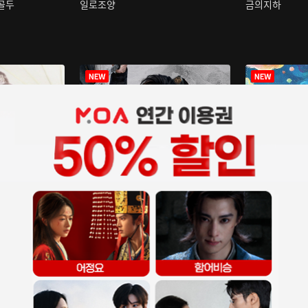
구골두
일로조양
금의지하
장중인
아재저리등니 :