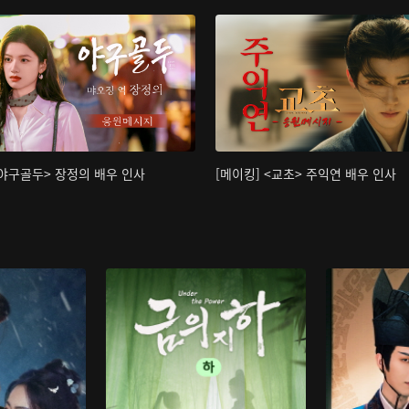
<야구골두> 장정의 배우 인사
[메이킹] <교초> 주익연 배우 인사