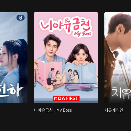
니야유금천 : My Boss
치유계연인