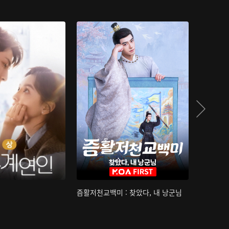
즘활저천교백미 : 찾았다, 내 낭군님
산하침