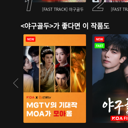
[FAST TRACK] 야구골두
[FAST T
<야구골두>가 좋다면 이 작품도