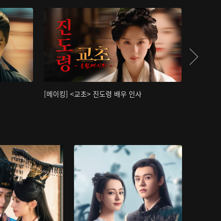
[메이킹] <교초> 진도령 배우 인사
[메이킹]