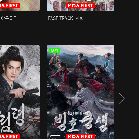
K] 야구골두
[FAST TRACK] 천향
소오강호 