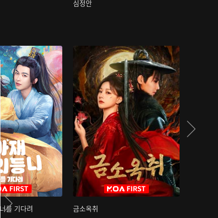
심정안
여과성음유
 너를 기다려
금소옥취
금수택심