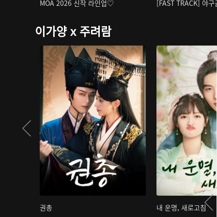
MOA 2026 신작 라인업♡
[FAST TRACK] 야
이가양 x 주려람
권총
내 운명, 새로고침