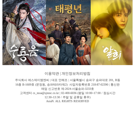
이용약관
|
개인정보처리방침
주식회사 에스제이엠엔씨 | 대표 안해조 | 서울특별시 송파구 송파대로 201, B동
16층 B-1609호 (문정동, 송파테라타워2) 사업자등록번호 218-87-02390 | 통신판
매업 신고번호 제-2024-서울송파-3233호
고객센터 cs_moa@sjmnc.co.kr | 02-400-6036 (평일 10:00~17:00 / 점심시간
12:30~13:30 / 주말 및 공휴일 휴무)
AsiaN. ALL RIGHTS RESERVED