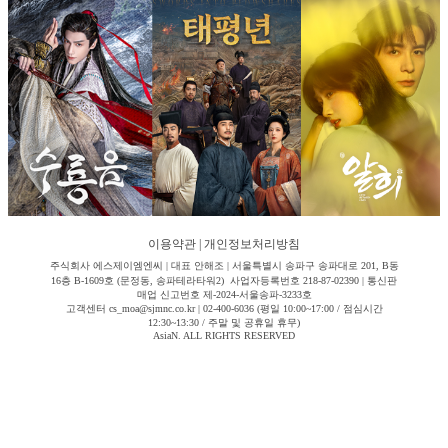
이용약관
|
개인정보처리방침
주식회사 에스제이엠엔씨 | 대표 안해조 | 서울특별시 송파구 송파대로 201, B동
16층 B-1609호 (문정동, 송파테라타워2) 사업자등록번호 218-87-02390 | 통신판
매업 신고번호 제-2024-서울송파-3233호
고객센터 cs_moa@sjmnc.co.kr | 02-400-6036 (평일 10:00~17:00 / 점심시간
12:30~13:30 / 주말 및 공휴일 휴무)
AsiaN. ALL RIGHTS RESERVED