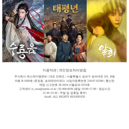
이용약관
|
개인정보처리방침
주식회사 에스제이엠엔씨 | 대표 안해조 | 서울특별시 송파구 송파대로 201, B동
16층 B-1609호 (문정동, 송파테라타워2) 사업자등록번호 218-87-02390 | 통신판
매업 신고번호 제-2024-서울송파-3233호
고객센터 cs_moa@sjmnc.co.kr | 02-400-6036 (평일 10:00~17:00 / 점심시간
12:30~13:30 / 주말 및 공휴일 휴무)
AsiaN. ALL RIGHTS RESERVED