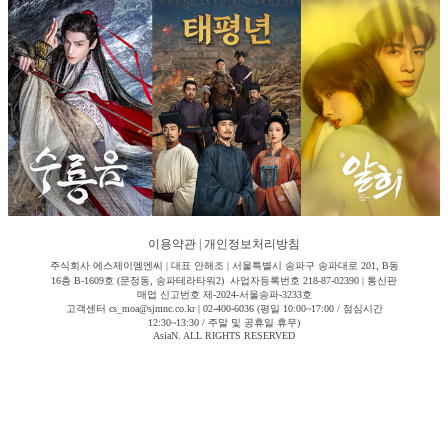
이용약관
|
개인정보처리방침
주식회사 에스제이엠엔씨 | 대표 안해조 | 서울특별시 송파구 송파대로 201, B동
16층 B-1609호 (문정동, 송파테라타워2) 사업자등록번호 218-87-02390 | 통신판
매업 신고번호 제-2024-서울송파-3233호
고객센터 cs_moa@sjmnc.co.kr | 02-400-6036 (평일 10:00~17:00 / 점심시간
12:30~13:30 / 주말 및 공휴일 휴무)
AsiaN. ALL RIGHTS RESERVED