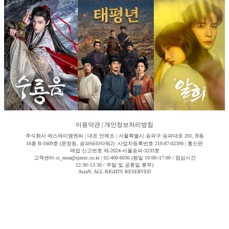
이용약관
|
개인정보처리방침
주식회사 에스제이엠엔씨 | 대표 안해조 | 서울특별시 송파구 송파대로 201, B동
16층 B-1609호 (문정동, 송파테라타워2) 사업자등록번호 218-87-02390 | 통신판
매업 신고번호 제-2024-서울송파-3233호
고객센터 cs_moa@sjmnc.co.kr | 02-400-6036 (평일 10:00~17:00 / 점심시간
12:30~13:30 / 주말 및 공휴일 휴무)
AsiaN. ALL RIGHTS RESERVED