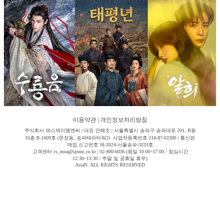
이용약관
|
개인정보처리방침
주식회사 에스제이엠엔씨 | 대표 안해조 | 서울특별시 송파구 송파대로 201, B동
16층 B-1609호 (문정동, 송파테라타워2) 사업자등록번호 218-87-02390 | 통신판
매업 신고번호 제-2024-서울송파-3233호
고객센터 cs_moa@sjmnc.co.kr | 02-400-6036 (평일 10:00~17:00 / 점심시간
12:30~13:30 / 주말 및 공휴일 휴무)
AsiaN. ALL RIGHTS RESERVED