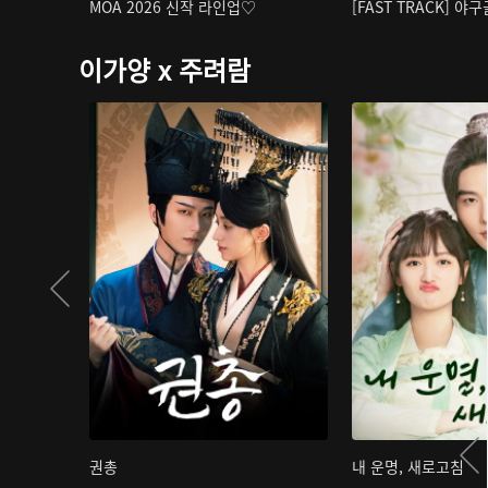
MOA 2026 신작 라인업♡
[FAST TRACK] 야
이가양 x 주려람
권총
내 운명, 새로고침