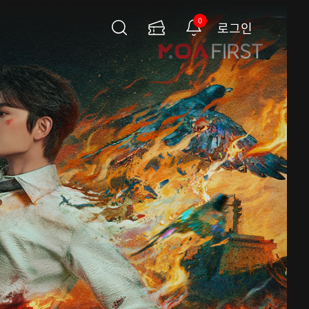
0
로그인
검
이
알
색
용
림
권
페
이
지