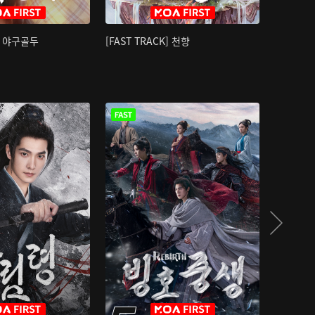
K] 야구골두
[FAST TRACK] 천향
소오강호 