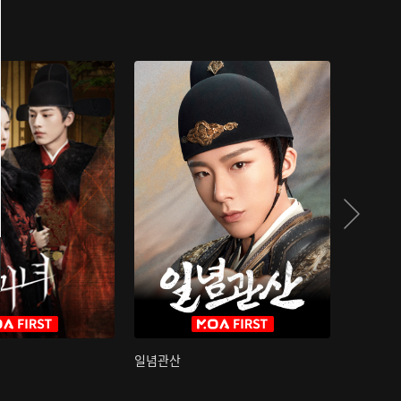
일념관산
국색방화