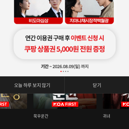
오늘 하루 보지 않기
닫기
묵우운간
귀녀