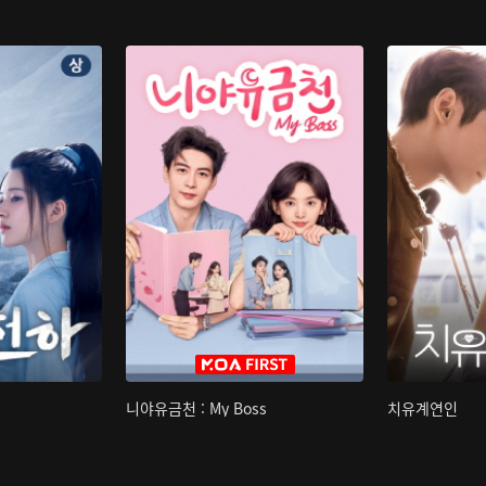
니야유금천 : My Boss
치유계연인