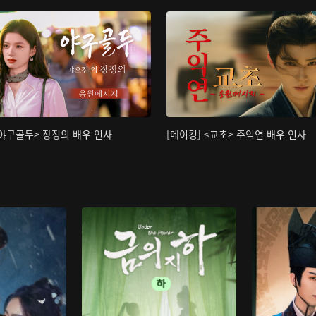
<야구골두> 장정의 배우 인사
[메이킹] <교초> 주익연 배우 인사