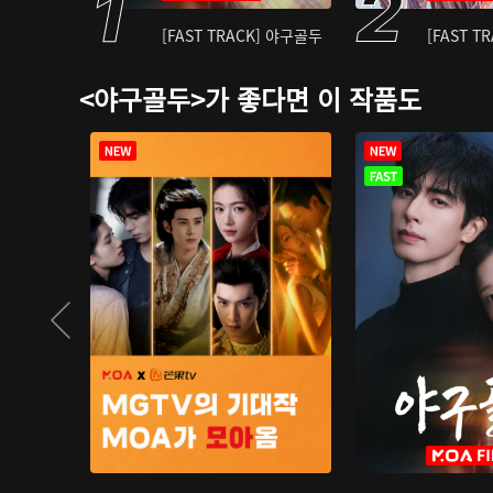
[FAST TRACK] 야구골두
[FAST T
<야구골두>가 좋다면 이 작품도