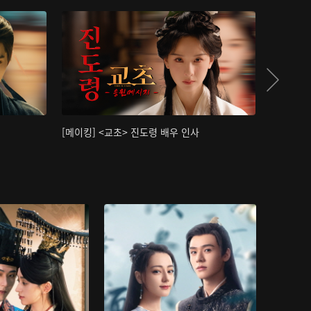
[메이킹] <교초> 진도령 배우 인사
[메이킹]