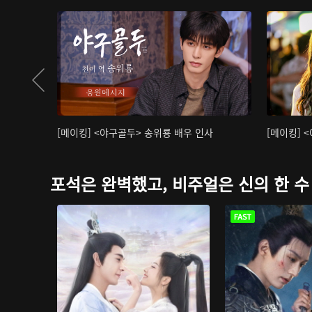
[메이킹] <야구골두> 송위룡 배우 인사
[메이킹] 
포석은 완벽했고, 비주얼은 신의 한 수