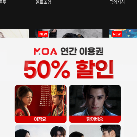
구골두
일로조양
금의지하
장중인
아재저리등니 :