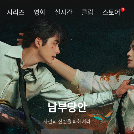
시리즈
영화
실시간
클립
스토어
N
남부당안
사건의 진실을 파헤쳐라