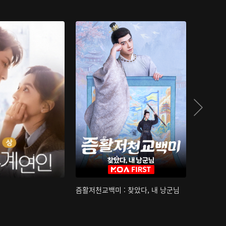
즘활저천교백미 : 찾았다, 내 낭군님
산하침