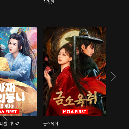
심정안
여과성음유
 너를 기다려
금소옥취
금수택심