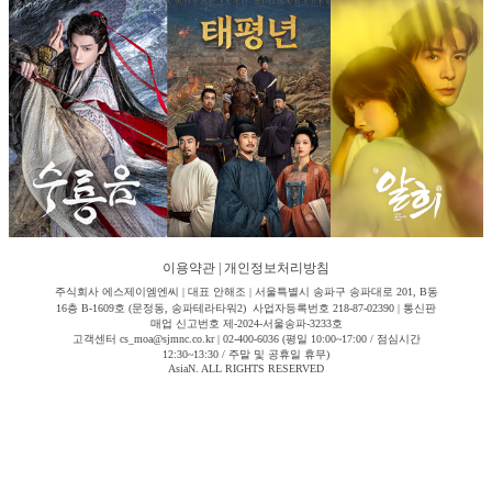
이용약관
|
개인정보처리방침
주식회사 에스제이엠엔씨 | 대표 안해조 | 서울특별시 송파구 송파대로 201, B동
16층 B-1609호 (문정동, 송파테라타워2) 사업자등록번호 218-87-02390 | 통신판
매업 신고번호 제-2024-서울송파-3233호
고객센터 cs_moa@sjmnc.co.kr | 02-400-6036 (평일 10:00~17:00 / 점심시간
12:30~13:30 / 주말 및 공휴일 휴무)
AsiaN. ALL RIGHTS RESERVED