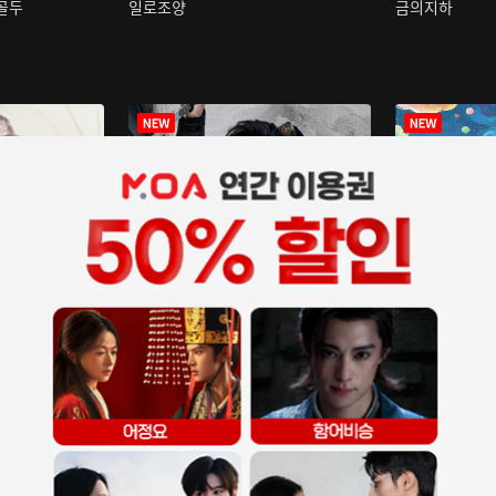
구골두
일로조양
금의지하
장중인
아재저리등니 :