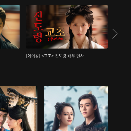
[메이킹] <교초> 진도령 배우 인사
[메이킹]