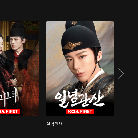
일념관산
국색방화