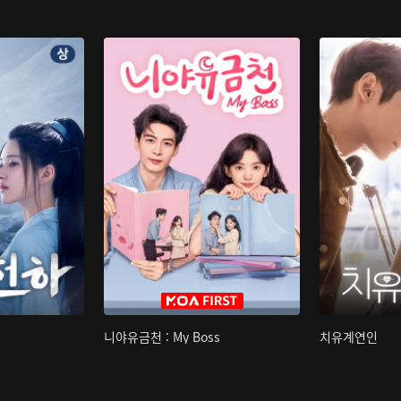
니야유금천 : My Boss
치유계연인