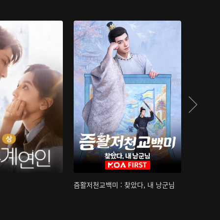
즘활저천교백미 : 찾았다, 내 낭군님
산하침