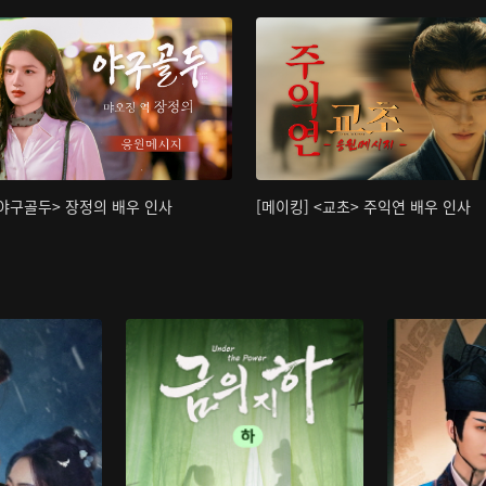
<야구골두> 장정의 배우 인사
[메이킹] <교초> 주익연 배우 인사