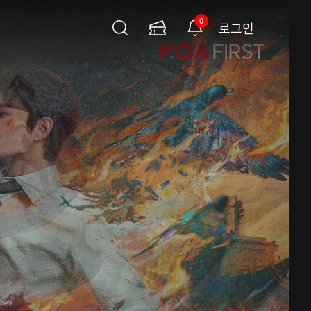
0
로그인
검
이
알
색
용
림
권
페
이
지