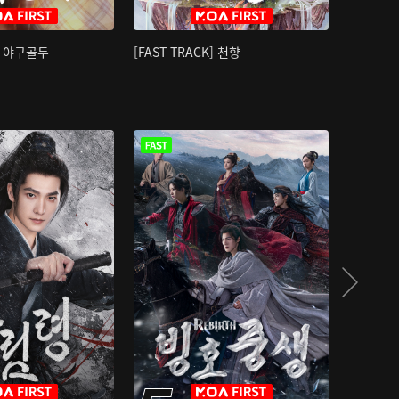
K] 야구골두
[FAST TRACK] 천향
소오강호 