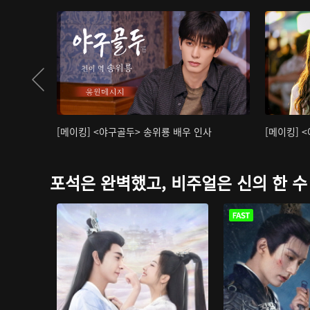
[메이킹] <야구골두> 송위룡 배우 인사
[메이킹] 
포석은 완벽했고, 비주얼은 신의 한 수