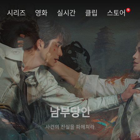
시리즈
영화
실시간
클립
스토어
N
남부당안
사건의 진실을 파헤쳐라