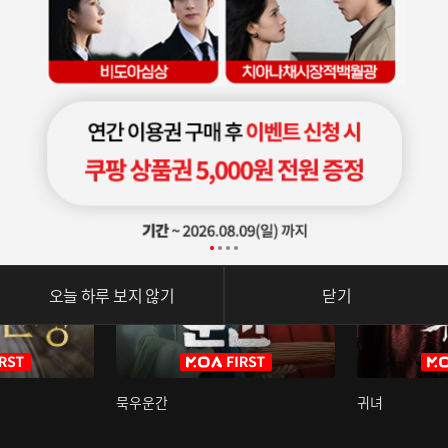
오늘 하루 보지 않기
닫기
묵우운간
귀녀