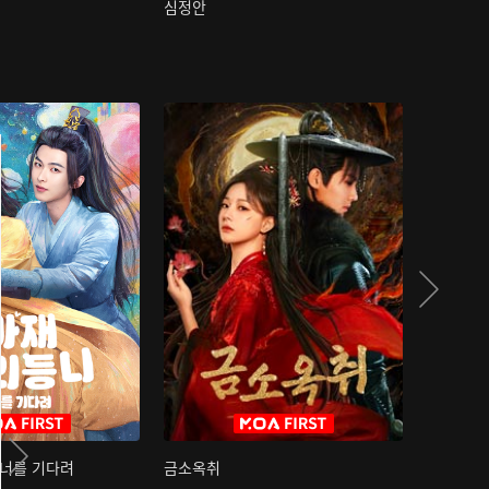
심정안
여과성음유
 너를 기다려
금소옥취
금수택심