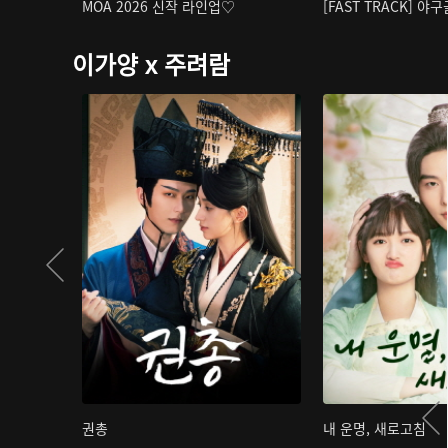
MOA 2026 신작 라인업♡
[FAST TRACK] 야
이가양 x 주려람
권총
내 운명, 새로고침