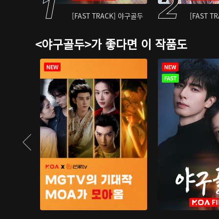
[FAST TRACK] 야구골두
[FAST T
<야구골두>가 좋다면 이 작품도