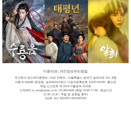
이용약관
|
개인정보처리방침
주식회사 에스제이엠엔씨 | 대표 안해조 | 서울특별시 송파구 송파대로 201, B동
16층 B-1609호 (문정동, 송파테라타워2) 사업자등록번호 218-87-02390 | 통신판
매업 신고번호 제-2024-서울송파-3233호
고객센터 cs_moa@sjmnc.co.kr | 02-400-6036 (평일 10:00~17:00 / 점심시간
12:30~13:30 / 주말 및 공휴일 휴무)
AsiaN. ALL RIGHTS RESERVED