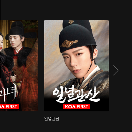
일념관산
국색방화