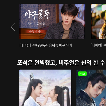
[메이킹] <야구골두> 송위룡 배우 인사
[메이킹] 
포석은 완벽했고, 비주얼은 신의 한 수