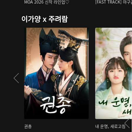
MOA 2026 신작 라인업♡
[FAST TRACK] 야
이가양 x 주려람
권총
내 운명, 새로고침