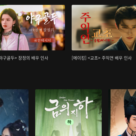
<야구골두> 장정의 배우 인사
[메이킹] <교초> 주익연 배우 인사