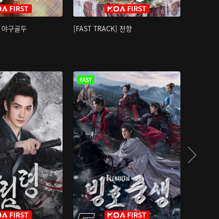
K] 야구골두
[FAST TRACK] 천향
소오강호 