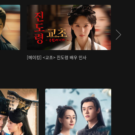
[메이킹] <교초> 진도령 배우 인사
[메이킹]