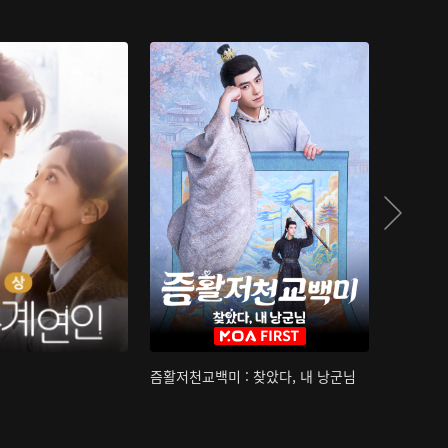
즘활저천교백미 : 찾았다, 내 낭군님
산하침