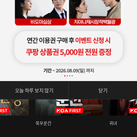
오늘 하루 보지 않기
닫기
묵우운간
귀녀