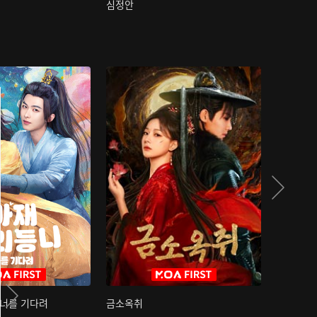
심정안
여과성음유
 너를 기다려
금소옥취
금수택심