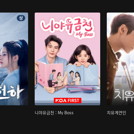
니야유금천 : My Boss
치유계연인