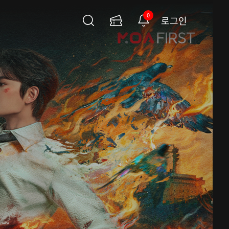
0
로그인
검
이
알
색
용
림
권
페
이
지