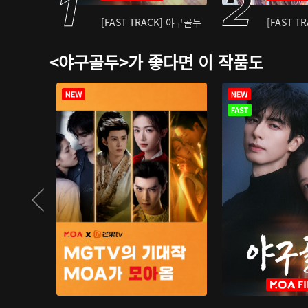
[FAST TRACK] 야구골두
[FAST T
<야구골두>가 좋다면 이 작품도