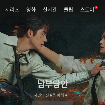
시리즈
영화
실시간
클립
스토어
N
남부당안
사건의 진실을 파헤쳐라