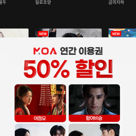
구골두
일로조양
금의지하
장중인
아재저리등니 :