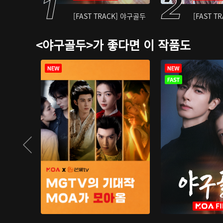
[FAST TRACK] 야구골두
[FAST T
<야구골두>가 좋다면 이 작품도