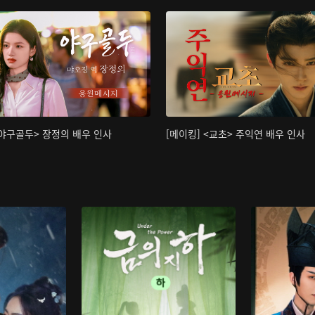
<야구골두> 장정의 배우 인사
[메이킹] <교초> 주익연 배우 인사