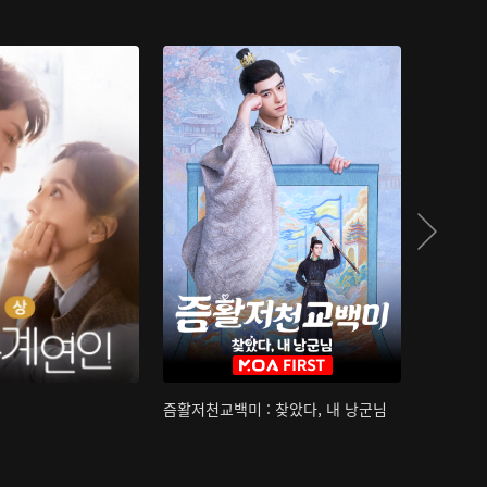
즘활저천교백미 : 찾았다, 내 낭군님
산하침