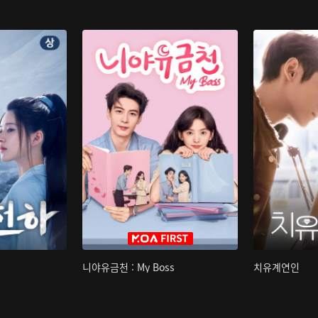
니야유금천 : My Boss
치유계연인