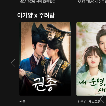
MOA 2026 신작 라인업♡
[FAST TRACK] 야
이가양 x 주려람
권총
내 운명, 새로고침