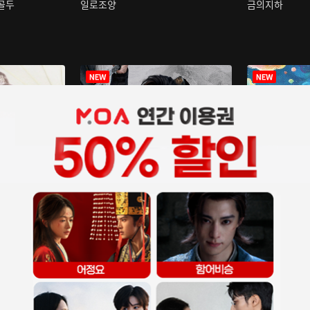
구골두
일로조양
금의지하
장중인
아재저리등니 :