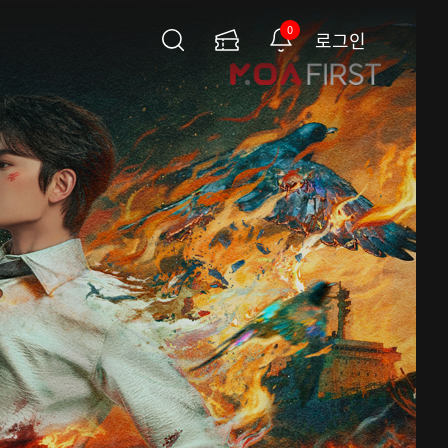
0
로그인
검
이
알
색
용
림
권
페
이
지