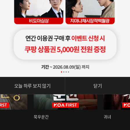
오늘 하루 보지 않기
닫기
묵우운간
귀녀