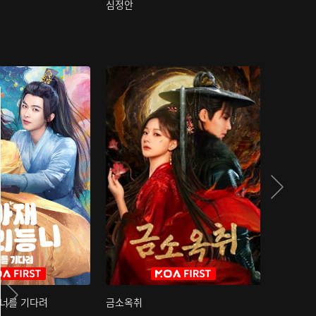
심정안
여과성음유
 너를 기다려
금소옥취
금수택심