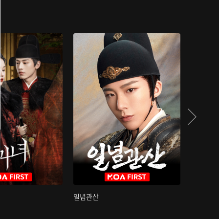
일념관산
국색방화