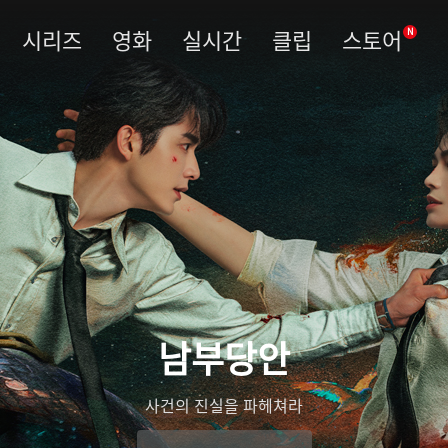
시리즈
영화
실시간
클립
스토어
N
남부당안
사건의 진실을 파헤쳐라