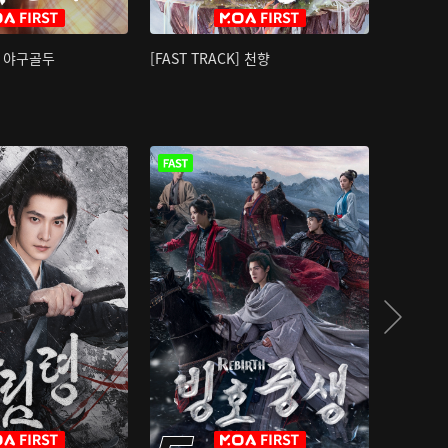
K] 야구골두
[FAST TRACK] 천향
소오강호 