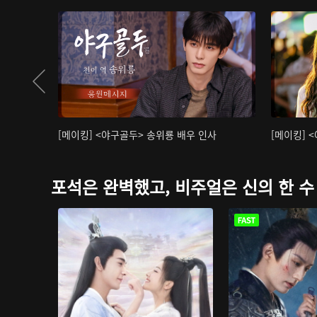
[메이킹] <야구골두> 송위룡 배우 인사
[메이킹] 
포석은 완벽했고, 비주얼은 신의 한 수