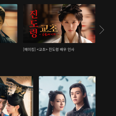
[메이킹] <교초> 진도령 배우 인사
[메이킹]