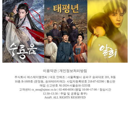
이용약관
|
개인정보처리방침
주식회사 에스제이엠엔씨 | 대표 안해조 | 서울특별시 송파구 송파대로 201, B동
16층 B-1609호 (문정동, 송파테라타워2) 사업자등록번호 218-87-02390 | 통신판
매업 신고번호 제-2024-서울송파-3233호
고객센터 cs_moa@sjmnc.co.kr | 02-400-6036 (평일 10:00~17:00 / 점심시간
12:30~13:30 / 주말 및 공휴일 휴무)
AsiaN. ALL RIGHTS RESERVED