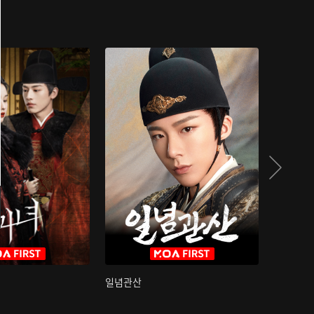
일념관산
국색방화