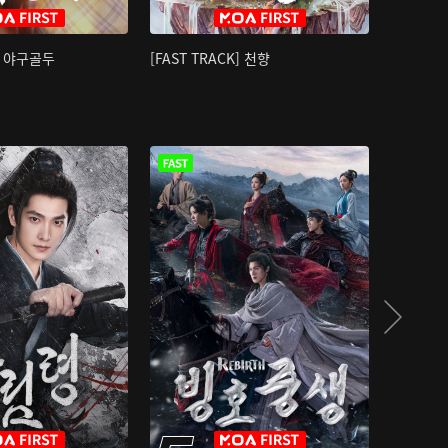
K] 야구골두
[FAST TRACK] 천향
소오강호 