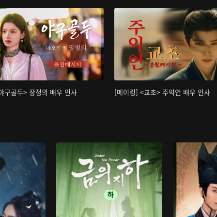
<야구골두> 장정의 배우 인사
[메이킹] <교초> 주익연 배우 인사