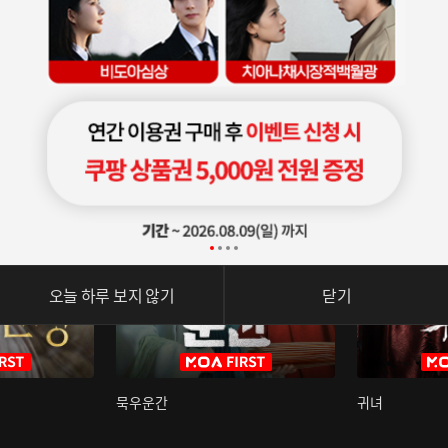
오늘 하루 보지 않기
닫기
묵우운간
귀녀