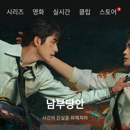
시리즈
영화
실시간
클립
스토어
N
남부당안
사건의 진실을 파헤쳐라