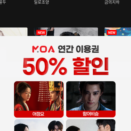
구골두
일로조양
금의지하
장중인
아재저리등니 :