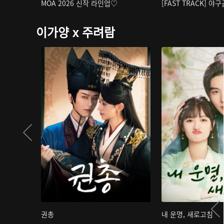
MOA 2026 신작 라인업♡
[FAST TRACK] 야
이가양 x 주려람
권총
내 운명, 새로고침