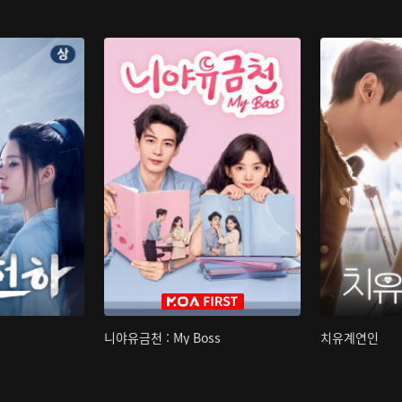
니야유금천 : My Boss
치유계연인