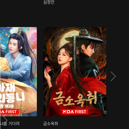
심정안
여과성음유
 너를 기다려
금소옥취
금수택심