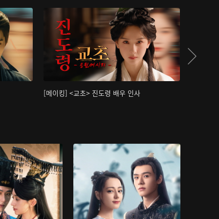
[메이킹] <교초> 진도령 배우 인사
[메이킹]