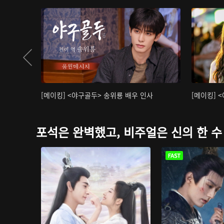
[메이킹] <야구골두> 송위룡 배우 인사
[메이킹] 
포석은 완벽했고, 비주얼은 신의 한 수