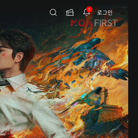
0
로그인
검
이
알
색
용
림
권
페
이
지