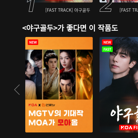
[FAST TRACK] 야구골두
[FAST T
<야구골두>가 좋다면 이 작품도