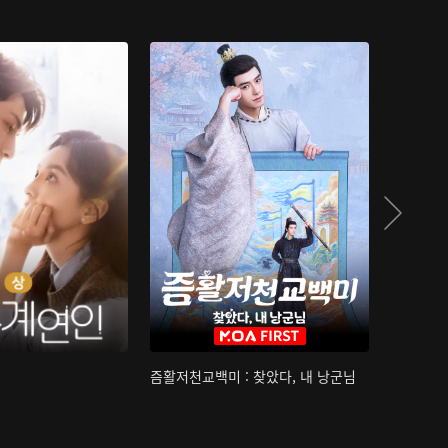
즘활저천교백미 : 찾았다, 내 낭군님
산하침