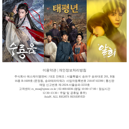
이용약관
|
개인정보처리방침
주식회사 에스제이엠엔씨 | 대표 안해조 | 서울특별시 송파구 송파대로 201, B동
16층 B-1609호 (문정동, 송파테라타워2) 사업자등록번호 218-87-02390 | 통신판
매업 신고번호 제-2024-서울송파-3233호
고객센터 cs_moa@sjmnc.co.kr | 02-400-6036 (평일 10:00~17:00 / 점심시간
12:30~13:30 / 주말 및 공휴일 휴무)
AsiaN. ALL RIGHTS RESERVED