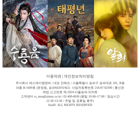
이용약관
|
개인정보처리방침
주식회사 에스제이엠엔씨 | 대표 안해조 | 서울특별시 송파구 송파대로 201, B동
16층 B-1609호 (문정동, 송파테라타워2) 사업자등록번호 218-87-02390 | 통신판
매업 신고번호 제-2024-서울송파-3233호
고객센터 cs_moa@sjmnc.co.kr | 02-400-6036 (평일 10:00~17:00 / 점심시간
12:30~13:30 / 주말 및 공휴일 휴무)
AsiaN. ALL RIGHTS RESERVED