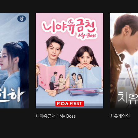
니야유금천 : My Boss
치유계연인