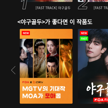
[FAST TRACK] 야구골두
[FAST T
<야구골두>가 좋다면 이 작품도