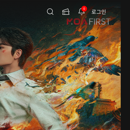
0
로그인
검
이
알
색
용
림
권
페
이
지