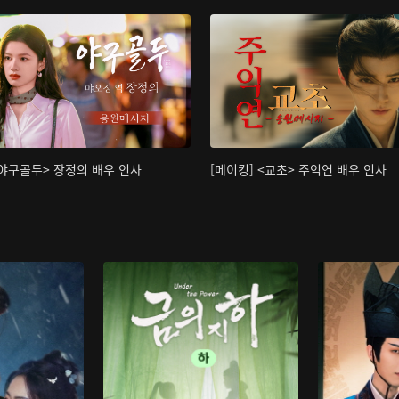
<야구골두> 장정의 배우 인사
[메이킹] <교초> 주익연 배우 인사