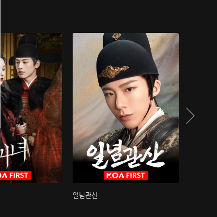
일념관산
국색방화