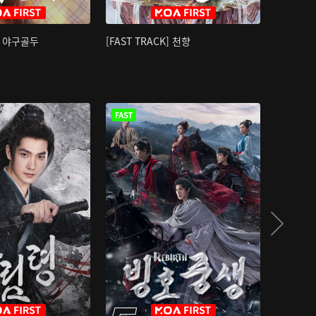
K] 야구골두
[FAST TRACK] 천향
소오강호 