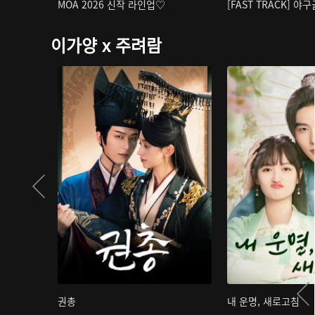
MOA 2026 신작 라인업♡
[FAST TRACK] 야
이가양 x 주려람
권총
내 운명, 새로고침