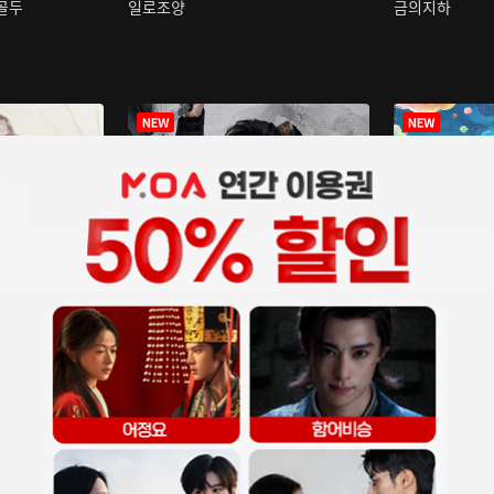
구골두
일로조양
금의지하
장중인
아재저리등니 :