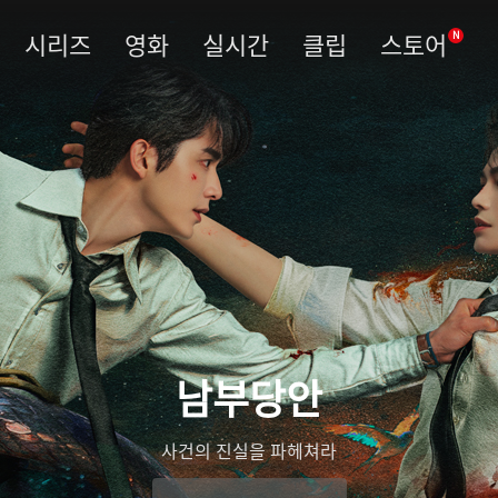
시리즈
영화
실시간
클립
스토어
N
남부당안
사건의 진실을 파헤쳐라