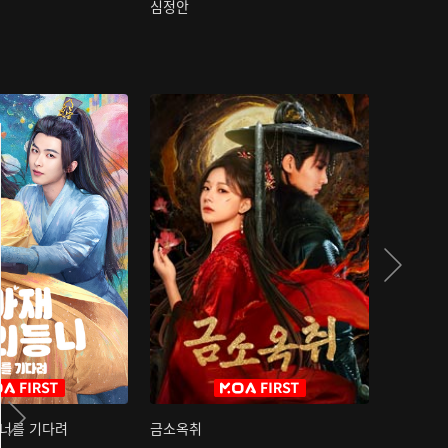
심정안
여과성음유
 너를 기다려
금소옥취
금수택심