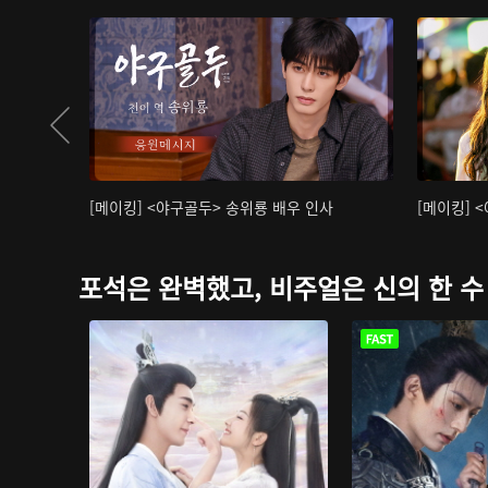
[메이킹] <야구골두> 송위룡 배우 인사
[메이킹] 
포석은 완벽했고, 비주얼은 신의 한 수