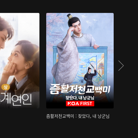
즘활저천교백미 : 찾았다, 내 낭군님
산하침