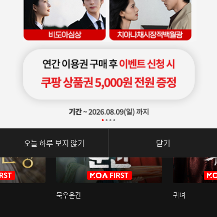
오늘 하루 보지 않기
닫기
묵우운간
귀녀