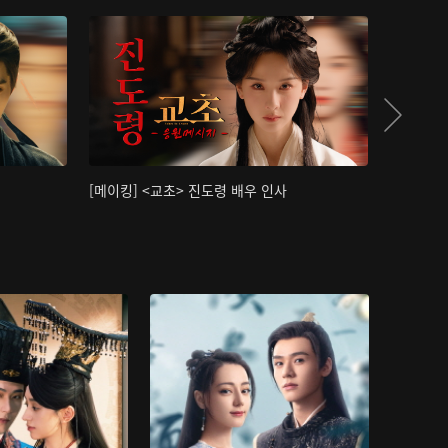
[메이킹] <교초> 진도령 배우 인사
[메이킹]