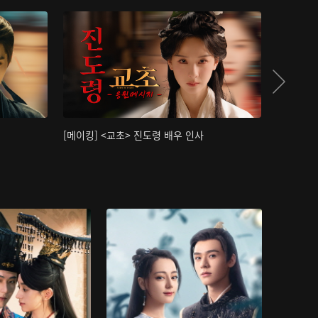
[메이킹] <교초> 진도령 배우 인사
[메이킹]