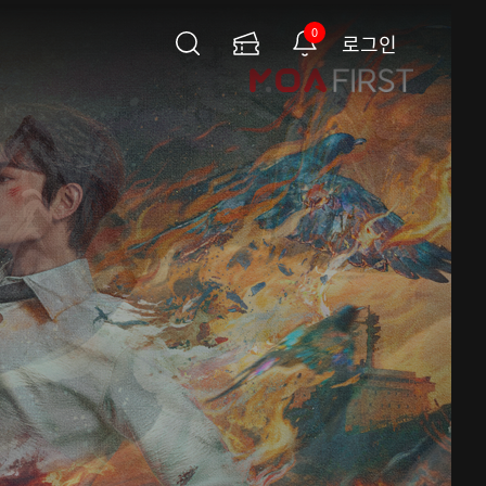
0
로그인
검
이
알
색
용
림
권
페
이
지