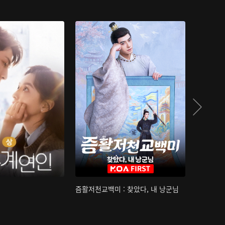
즘활저천교백미 : 찾았다, 내 낭군님
산하침