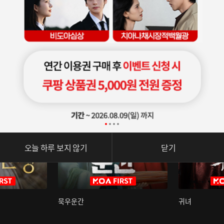
오늘 하루 보지 않기
닫기
묵우운간
귀녀