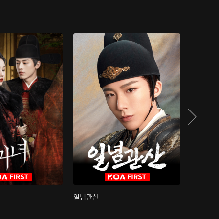
일념관산
국색방화