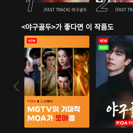
[FAST TRACK] 야구골두
[FAST T
<야구골두>가 좋다면 이 작품도