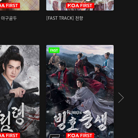
K] 야구골두
[FAST TRACK] 천향
소오강호 