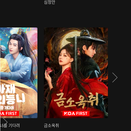
심정안
여과성음유
 너를 기다려
금소옥취
금수택심