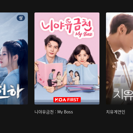
니야유금천 : My Boss
치유계연인