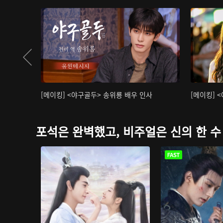
[메이킹] <야구골두> 송위룡 배우 인사
[메이킹] 
포석은 완벽했고, 비주얼은 신의 한 수