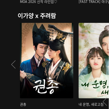
MOA 2026 신작 라인업♡
[FAST TRACK] 야
이가양 x 주려람
권총
내 운명, 새로고침