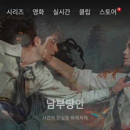
시리즈
영화
실시간
클립
스토어
N
남부당안
사건의 진실을 파헤쳐라