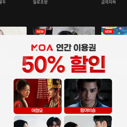
구골두
일로조양
금의지하
장중인
아재저리등니 :