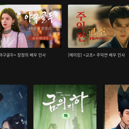
<야구골두> 장정의 배우 인사
[메이킹] <교초> 주익연 배우 인사