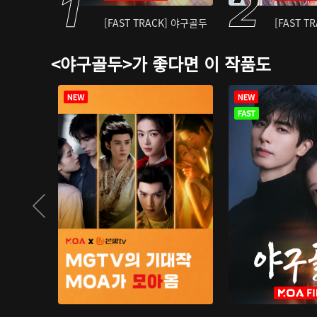
[FAST TRACK] 야구골두
[FAST T
<야구골두>가 좋다면 이 작품도