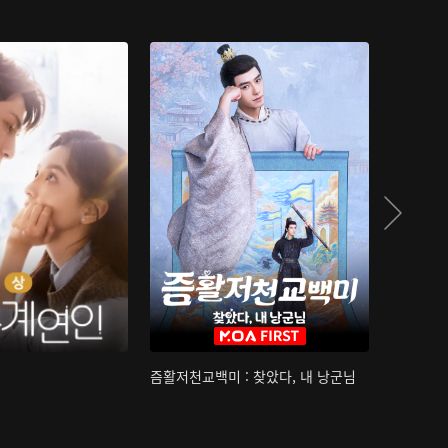
즘활저천교백미 : 찾았다, 내 낭군님
산하침