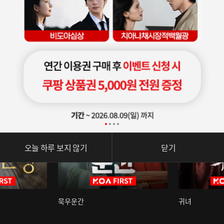
오늘 하루 보지 않기
닫기
묵우운간
귀녀