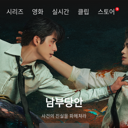
시리즈
영화
실시간
클립
스토어
N
남부당안
사건의 진실을 파헤쳐라