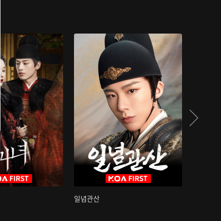
일념관산
국색방화