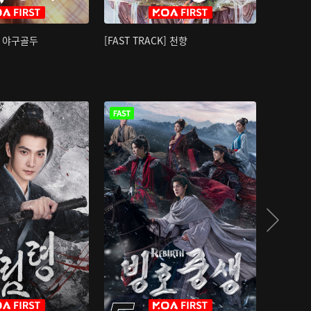
K] 야구골두
[FAST TRACK] 천향
소오강호 