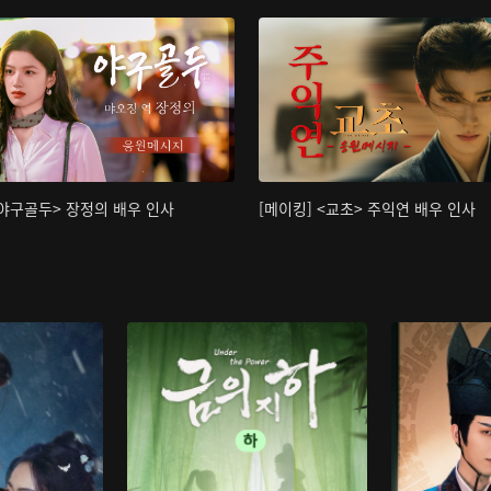
<야구골두> 장정의 배우 인사
[메이킹] <교초> 주익연 배우 인사