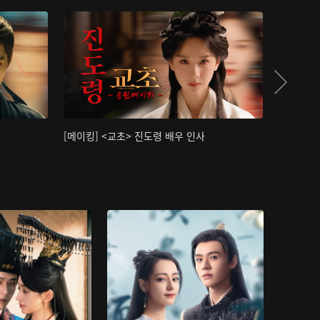
[메이킹] <교초> 진도령 배우 인사
[메이킹]