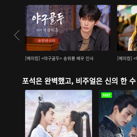
[메이킹] <야구골두> 송위룡 배우 인사
[메이킹] 
포석은 완벽했고, 비주얼은 신의 한 수