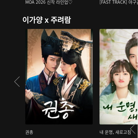
MOA 2026 신작 라인업♡
[FAST TRACK] 야
이가양 x 주려람
권총
내 운명, 새로고침