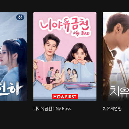
니야유금천 : My Boss
치유계연인