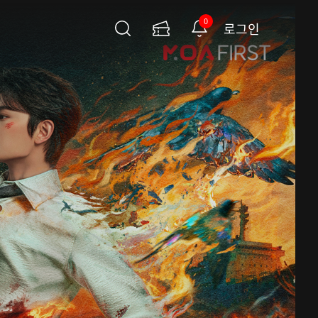
0
로그인
검
이
알
색
용
림
권
페
이
지