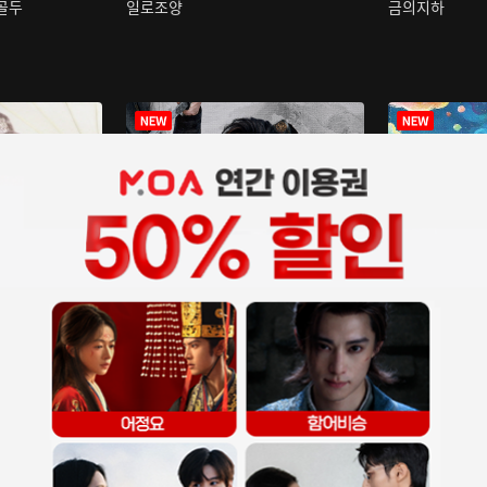
구골두
일로조양
금의지하
장중인
아재저리등니 :