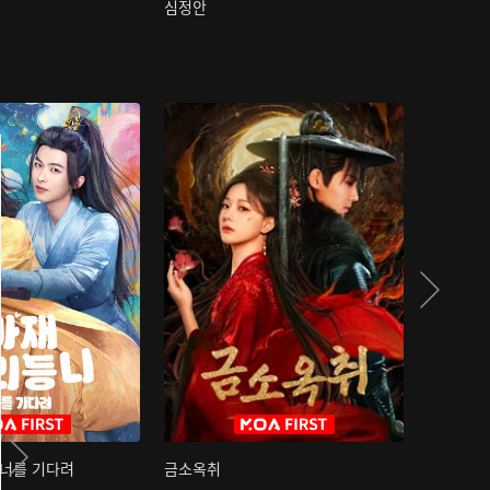
심정안
여과성음유
 너를 기다려
금소옥취
금수택심