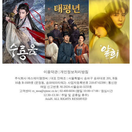
이용약관
|
개인정보처리방침
주식회사 에스제이엠엔씨 | 대표 안해조 | 서울특별시 송파구 송파대로 201, B동
16층 B-1609호 (문정동, 송파테라타워2) 사업자등록번호 218-87-02390 | 통신판
매업 신고번호 제-2024-서울송파-3233호
고객센터 cs_moa@sjmnc.co.kr | 02-400-6036 (평일 10:00~17:00 / 점심시간
12:30~13:30 / 주말 및 공휴일 휴무)
AsiaN. ALL RIGHTS RESERVED