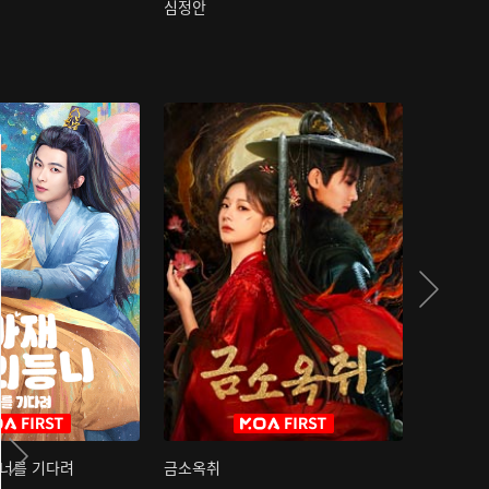
심정안
여과성음유
 너를 기다려
금소옥취
금수택심