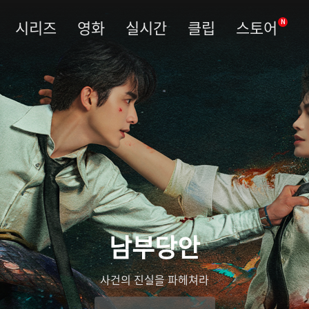
시리즈
영화
실시간
클립
스토어
N
남부당안
사건의 진실을 파헤쳐라