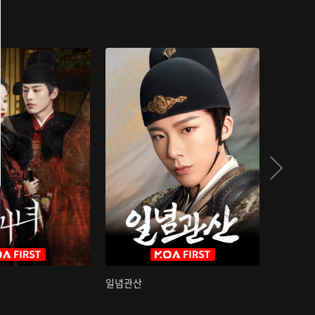
일념관산
국색방화