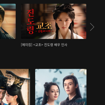
[메이킹] <교초> 진도령 배우 인사
[메이킹]