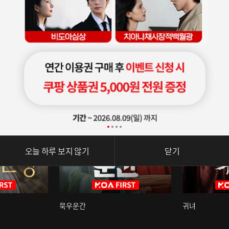
오늘 하루 보지 않기
닫기
묵우운간
귀녀