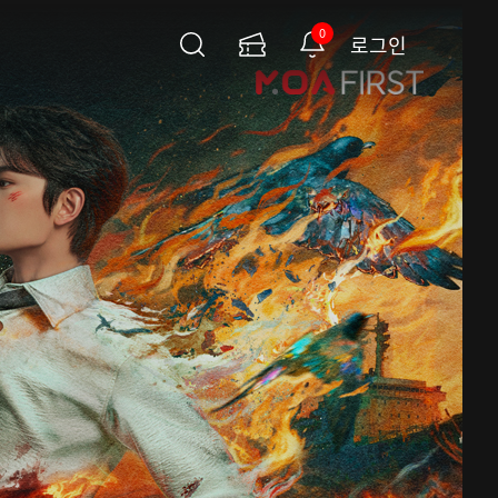
0
로그인
검
이
알
색
용
림
권
페
이
지