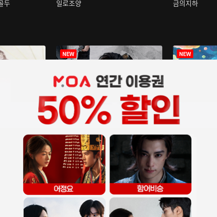
구골두
일로조양
금의지하
장중인
아재저리등니 :