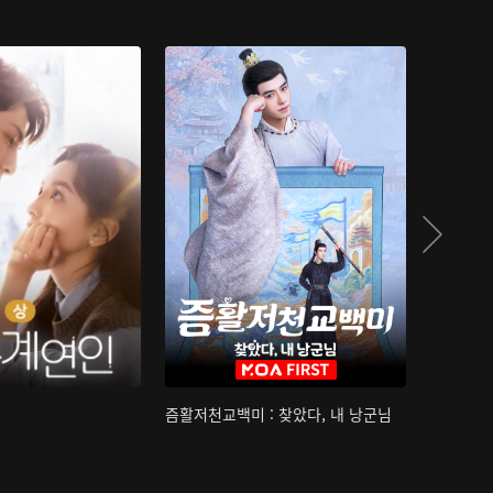
즘활저천교백미 : 찾았다, 내 낭군님
산하침