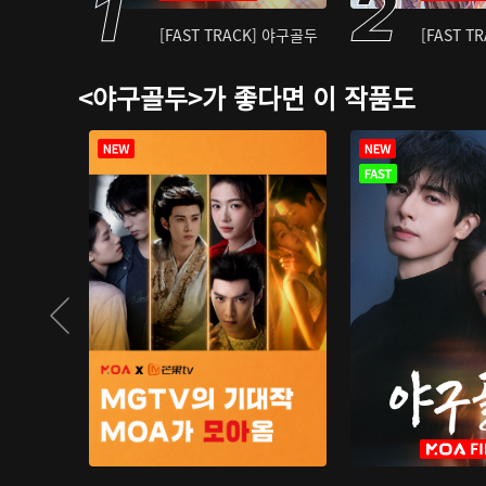
[FAST TRACK] 야구골두
[FAST T
<야구골두>가 좋다면 이 작품도