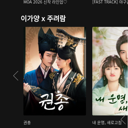
MOA 2026 신작 라인업♡
[FAST TRACK] 야
이가양 x 주려람
권총
내 운명, 새로고침