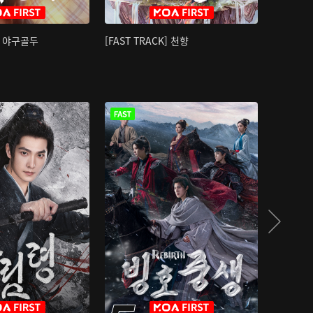
K] 야구골두
[FAST TRACK] 천향
소오강호 