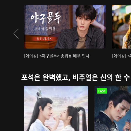
[메이킹] <야구골두> 송위룡 배우 인사
[메이킹] 
포석은 완벽했고, 비주얼은 신의 한 수