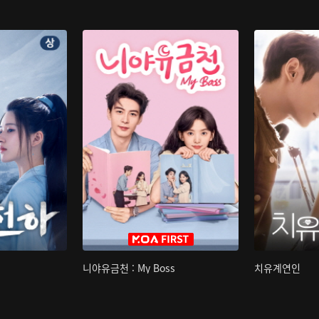
니야유금천 : My Boss
치유계연인