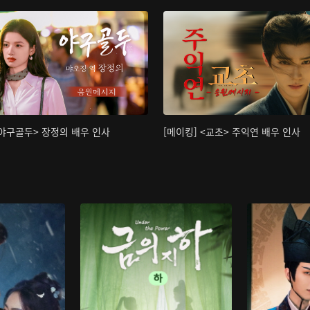
<야구골두> 장정의 배우 인사
[메이킹] <교초> 주익연 배우 인사