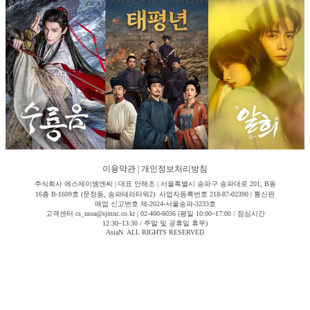
이용약관
|
개인정보처리방침
주식회사 에스제이엠엔씨 | 대표 안해조 | 서울특별시 송파구 송파대로 201, B동
16층 B-1609호 (문정동, 송파테라타워2) 사업자등록번호 218-87-02390 | 통신판
매업 신고번호 제-2024-서울송파-3233호
고객센터 cs_moa@sjmnc.co.kr | 02-400-6036 (평일 10:00~17:00 / 점심시간
12:30~13:30 / 주말 및 공휴일 휴무)
AsiaN. ALL RIGHTS RESERVED