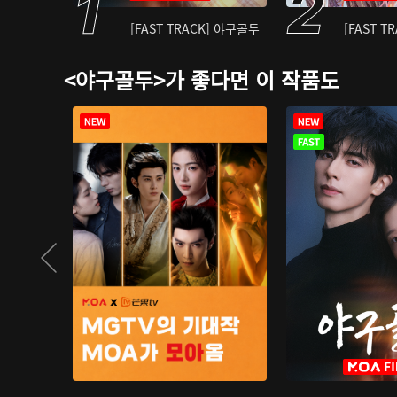
[FAST TRACK] 야구골두
[FAST T
<야구골두>가 좋다면 이 작품도