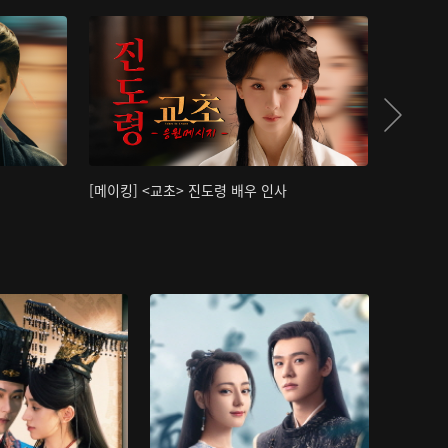
[메이킹] <교초> 진도령 배우 인사
[메이킹]