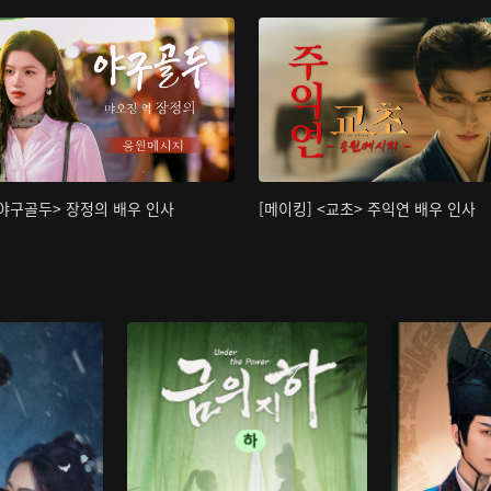
<야구골두> 장정의 배우 인사
[메이킹] <교초> 주익연 배우 인사