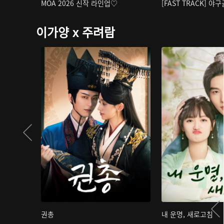
MOA 2026 신작 라인업♡
[FAST TRACK] 야
이가양 x 주려람
권총
내 운명, 새로고침