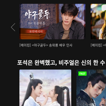
[메이킹] <야구골두> 송위룡 배우 인사
[메이킹] 
포석은 완벽했고, 비주얼은 신의 한 수