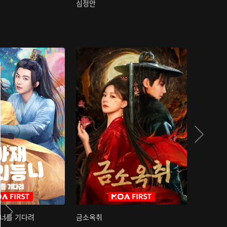
심정안
여과성음유
 너를 기다려
금소옥취
금수택심