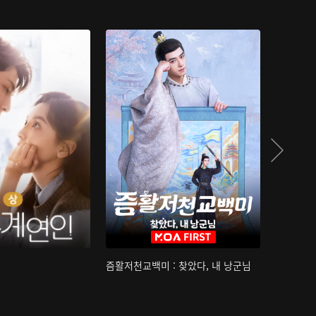
즘활저천교백미 : 찾았다, 내 낭군님
산하침