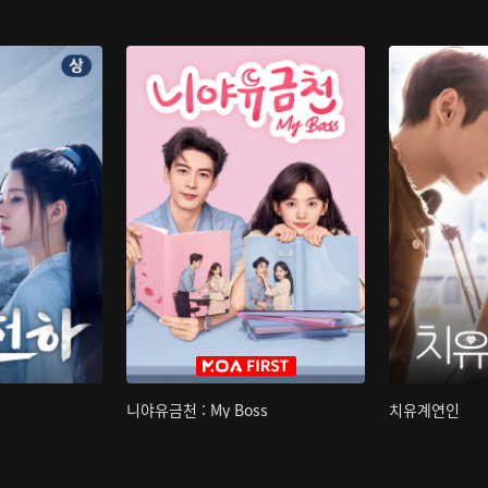
니야유금천 : My Boss
치유계연인