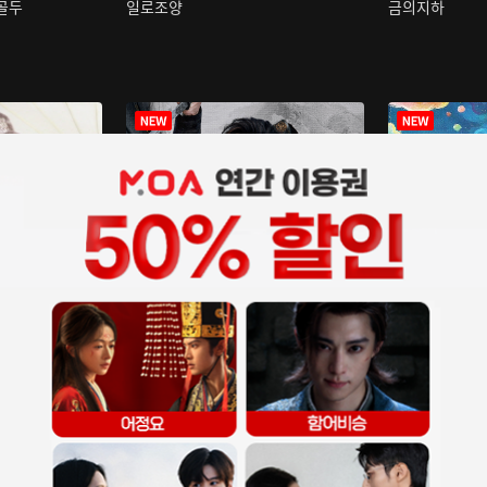
구골두
일로조양
금의지하
장중인
아재저리등니 :