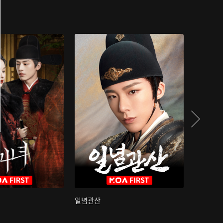
일념관산
국색방화