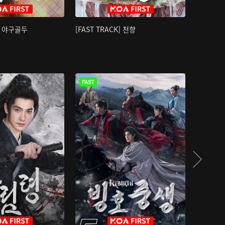
K] 야구골두
[FAST TRACK] 천향
소오강호 