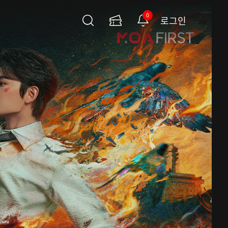
0
로그인
검
이
알
색
용
림
권
페
이
지