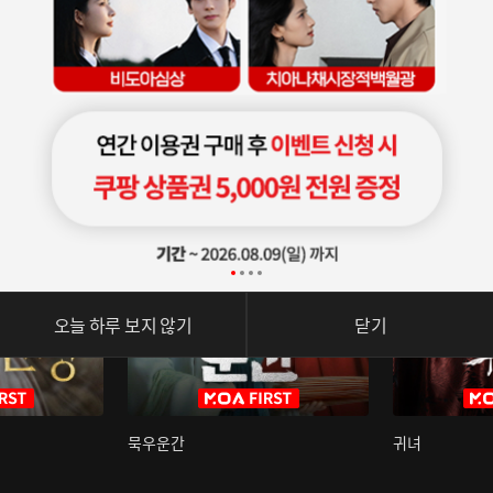
오늘 하루 보지 않기
닫기
묵우운간
귀녀