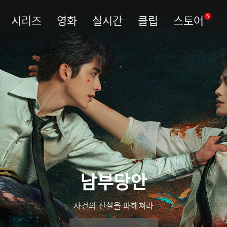
시리즈
영화
실시간
클립
스토어
N
남부당안
사건의 진실을 파헤쳐라