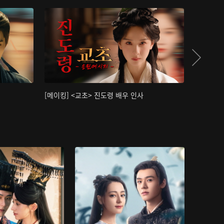
[메이킹] <교초> 진도령 배우 인사
[메이킹]