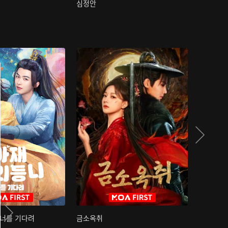
심정안
여과성음유
 너를 기다려
금소옥취
금수택심