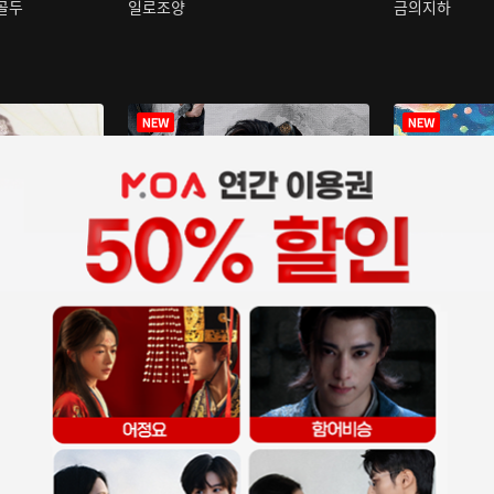
구골두
일로조양
금의지하
장중인
아재저리등니 :