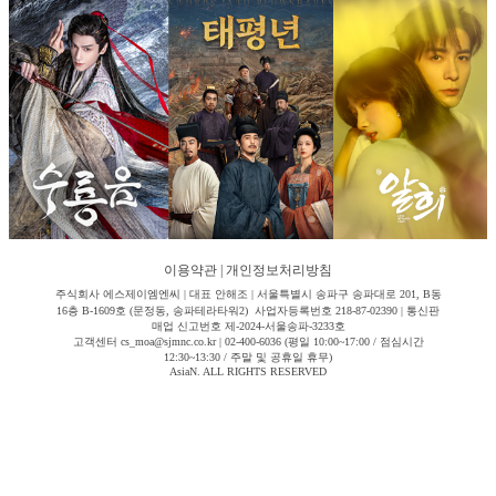
이용약관
|
개인정보처리방침
주식회사 에스제이엠엔씨 | 대표 안해조 | 서울특별시 송파구 송파대로 201, B동
16층 B-1609호 (문정동, 송파테라타워2) 사업자등록번호 218-87-02390 | 통신판
매업 신고번호 제-2024-서울송파-3233호
고객센터 cs_moa@sjmnc.co.kr | 02-400-6036 (평일 10:00~17:00 / 점심시간
12:30~13:30 / 주말 및 공휴일 휴무)
AsiaN. ALL RIGHTS RESERVED