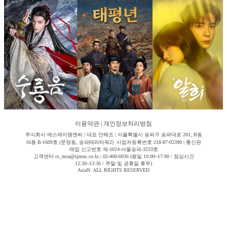
이용약관
|
개인정보처리방침
주식회사 에스제이엠엔씨 | 대표 안해조 | 서울특별시 송파구 송파대로 201, B동
16층 B-1609호 (문정동, 송파테라타워2) 사업자등록번호 218-87-02390 | 통신판
매업 신고번호 제-2024-서울송파-3233호
고객센터 cs_moa@sjmnc.co.kr | 02-400-6036 (평일 10:00~17:00 / 점심시간
12:30~13:30 / 주말 및 공휴일 휴무)
AsiaN. ALL RIGHTS RESERVED