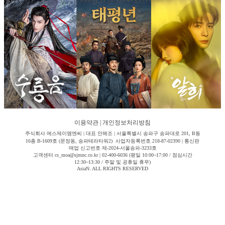
이용약관
|
개인정보처리방침
주식회사 에스제이엠엔씨 | 대표 안해조 | 서울특별시 송파구 송파대로 201, B동
16층 B-1609호 (문정동, 송파테라타워2) 사업자등록번호 218-87-02390 | 통신판
매업 신고번호 제-2024-서울송파-3233호
고객센터 cs_moa@sjmnc.co.kr | 02-400-6036 (평일 10:00~17:00 / 점심시간
12:30~13:30 / 주말 및 공휴일 휴무)
AsiaN. ALL RIGHTS RESERVED