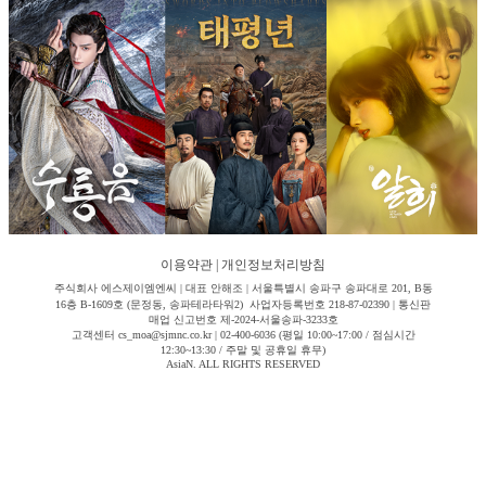
이용약관
|
개인정보처리방침
주식회사 에스제이엠엔씨 | 대표 안해조 | 서울특별시 송파구 송파대로 201, B동
16층 B-1609호 (문정동, 송파테라타워2) 사업자등록번호 218-87-02390 | 통신판
매업 신고번호 제-2024-서울송파-3233호
고객센터 cs_moa@sjmnc.co.kr | 02-400-6036 (평일 10:00~17:00 / 점심시간
12:30~13:30 / 주말 및 공휴일 휴무)
AsiaN. ALL RIGHTS RESERVED