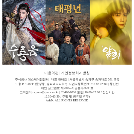
이용약관
|
개인정보처리방침
주식회사 에스제이엠엔씨 | 대표 안해조 | 서울특별시 송파구 송파대로 201, B동
16층 B-1609호 (문정동, 송파테라타워2) 사업자등록번호 218-87-02390 | 통신판
매업 신고번호 제-2024-서울송파-3233호
고객센터 cs_moa@sjmnc.co.kr | 02-400-6036 (평일 10:00~17:00 / 점심시간
12:30~13:30 / 주말 및 공휴일 휴무)
AsiaN. ALL RIGHTS RESERVED