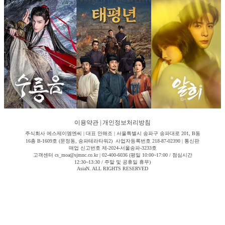
이용약관
|
개인정보처리방침
주식회사 에스제이엠엔씨 | 대표 안해조 | 서울특별시 송파구 송파대로 201, B동
16층 B-1609호 (문정동, 송파테라타워2) 사업자등록번호 218-87-02390 | 통신판
매업 신고번호 제-2024-서울송파-3233호
고객센터 cs_moa@sjmnc.co.kr | 02-400-6036 (평일 10:00~17:00 / 점심시간
12:30~13:30 / 주말 및 공휴일 휴무)
AsiaN. ALL RIGHTS RESERVED