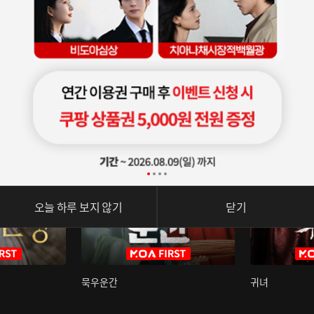
오늘 하루 보지 않기
닫기
묵우운간
귀녀