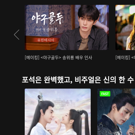
[메이킹] <야구골두> 송위룡 배우 인사
[메이킹] 
포석은 완벽했고, 비주얼은 신의 한 수