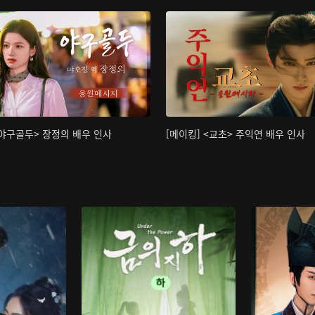
<야구골두> 장정의 배우 인사
[메이킹] <교초> 주익연 배우 인사