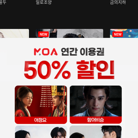
구골두
일로조양
금의지하
장중인
아재저리등니 :