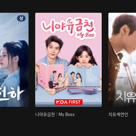
니야유금천 : My Boss
치유계연인