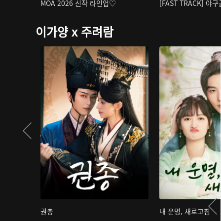
MOA 2026 신작 라인업♡
[FAST TRACK] 야
이가양 x 주려람
권총
내 운명, 새로고침