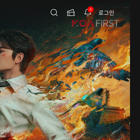
0
로그인
검
이
알
색
용
림
권
페
이
지