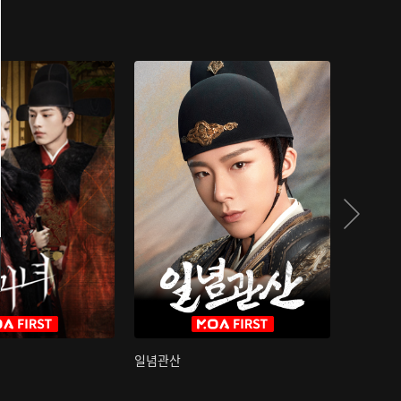
일념관산
국색방화