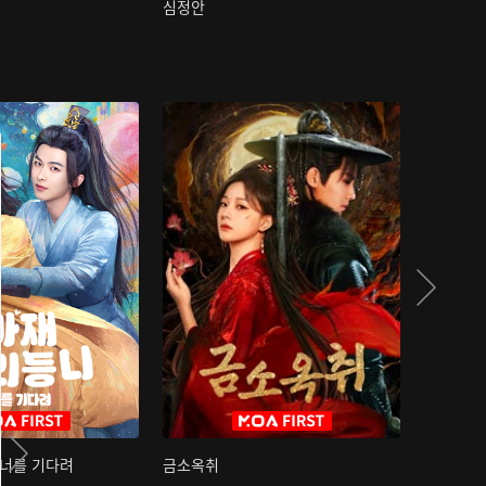
심정안
여과성음유
 너를 기다려
금소옥취
금수택심