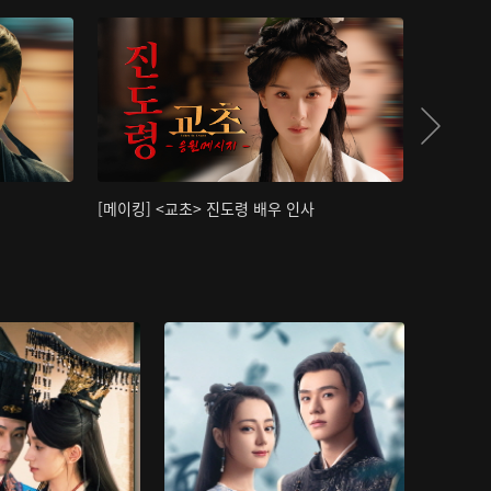
[메이킹] <교초> 진도령 배우 인사
[메이킹]