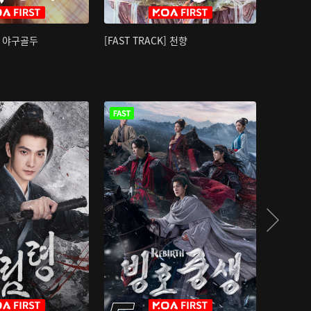
K] 야구골두
[FAST TRACK] 천향
소오강호 