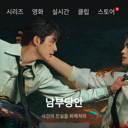
시리즈
영화
실시간
클립
스토어
N
남부당안
사건의 진실을 파헤쳐라