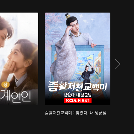
즘활저천교백미 : 찾았다, 내 낭군님
산하침