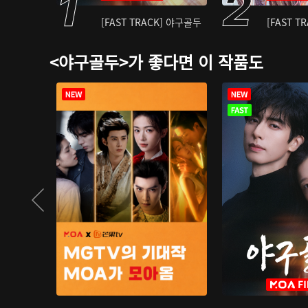
[FAST TRACK] 야구골두
[FAST T
<야구골두>가 좋다면 이 작품도