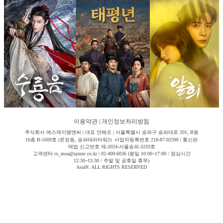
이용약관
|
개인정보처리방침
주식회사 에스제이엠엔씨 | 대표 안해조 | 서울특별시 송파구 송파대로 201, B동
16층 B-1609호 (문정동, 송파테라타워2) 사업자등록번호 218-87-02390 | 통신판
매업 신고번호 제-2024-서울송파-3233호
고객센터 cs_moa@sjmnc.co.kr | 02-400-6036 (평일 10:00~17:00 / 점심시간
12:30~13:30 / 주말 및 공휴일 휴무)
AsiaN. ALL RIGHTS RESERVED