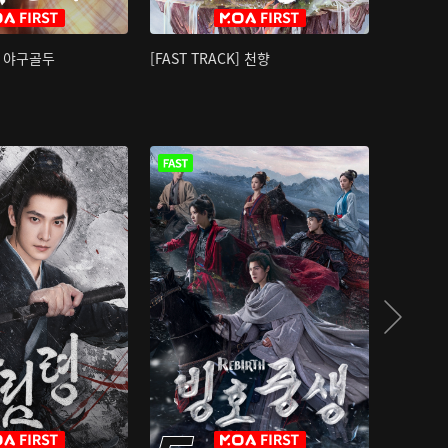
K] 야구골두
[FAST TRACK] 천향
소오강호 