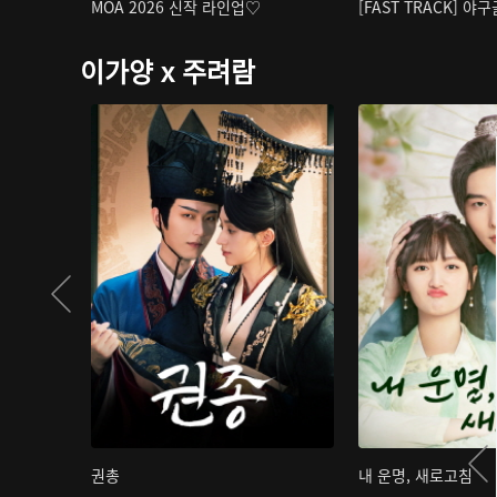
MOA 2026 신작 라인업♡
[FAST TRACK] 야
이가양 x 주려람
권총
내 운명, 새로고침