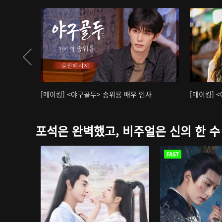
[메이킹] <야구골두> 송위룡 배우 인사
[메이킹] 
포석은 완벽했고, 비주얼은 신의 한 수