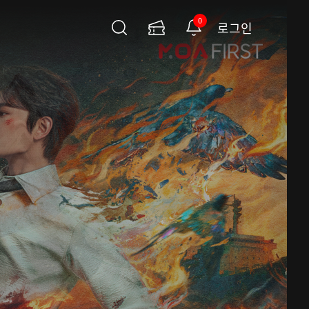
0
로그인
검
이
알
색
용
림
권
페
이
지