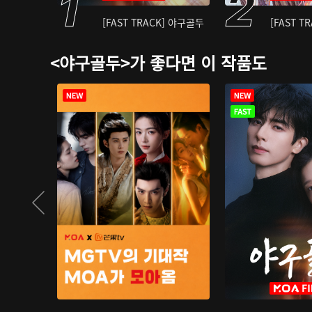
[FAST TRACK] 야구골두
[FAST T
<야구골두>가 좋다면 이 작품도