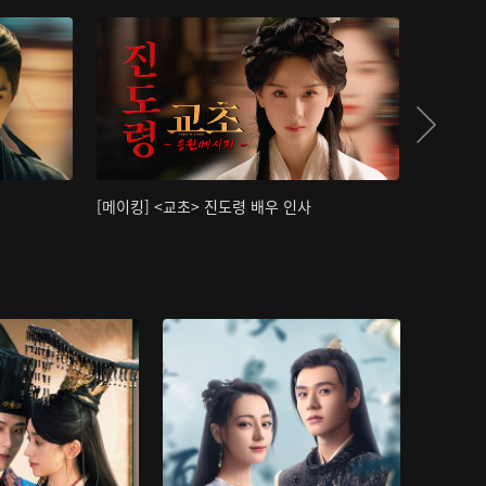
[메이킹] <교초> 진도령 배우 인사
[메이킹]