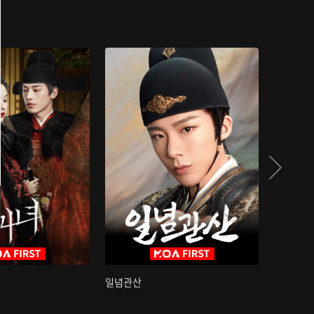
일념관산
국색방화