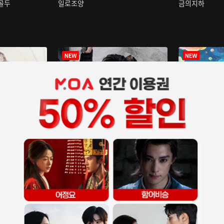
구골두
일로조양
금의지하
장중인
아재저리등니 :