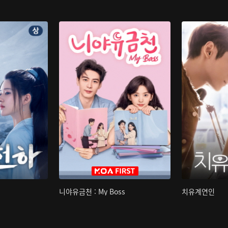
니야유금천 : My Boss
치유계연인