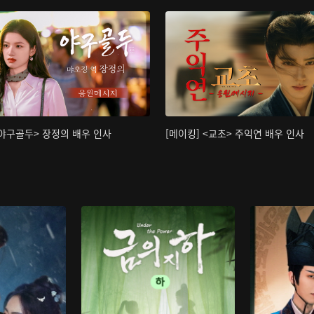
<야구골두> 장정의 배우 인사
[메이킹] <교초> 주익연 배우 인사