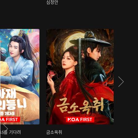
심정안
여과성음유
 너를 기다려
금소옥취
금수택심