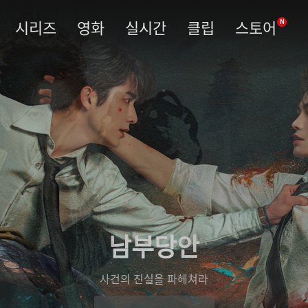
시리즈
영화
실시간
클립
스토어
N
남부당안
사건의 진실을 파헤쳐라