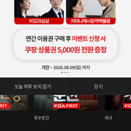
오늘 하루 보지 않기
닫기
묵우운간
귀녀