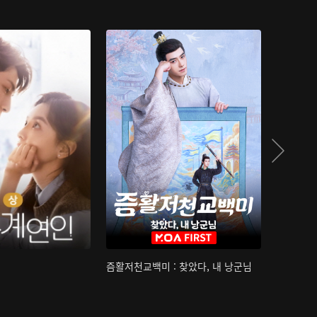
즘활저천교백미 : 찾았다, 내 낭군님
산하침