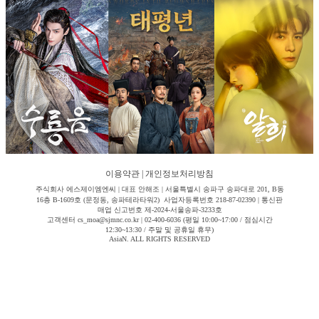
이용약관
|
개인정보처리방침
주식회사 에스제이엠엔씨 | 대표 안해조 | 서울특별시 송파구 송파대로 201, B동
16층 B-1609호 (문정동, 송파테라타워2) 사업자등록번호 218-87-02390 | 통신판
매업 신고번호 제-2024-서울송파-3233호
고객센터 cs_moa@sjmnc.co.kr | 02-400-6036 (평일 10:00~17:00 / 점심시간
12:30~13:30 / 주말 및 공휴일 휴무)
AsiaN. ALL RIGHTS RESERVED