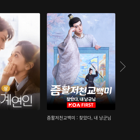
즘활저천교백미 : 찾았다, 내 낭군님
산하침