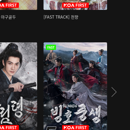
K] 야구골두
[FAST TRACK] 천향
소오강호 