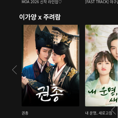
MOA 2026 신작 라인업♡
[FAST TRACK] 야
이가양 x 주려람
권총
내 운명, 새로고침