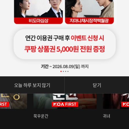
오늘 하루 보지 않기
닫기
묵우운간
귀녀