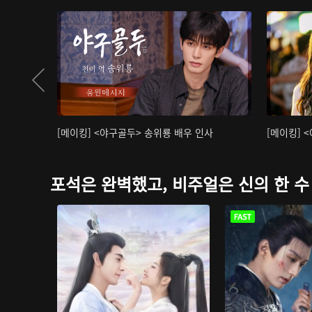
[메이킹] <야구골두> 송위룡 배우 인사
[메이킹] 
포석은 완벽했고, 비주얼은 신의 한 수