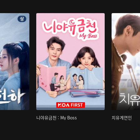
니야유금천 : My Boss
치유계연인