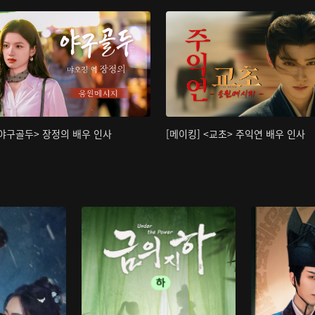
<야구골두> 장정의 배우 인사
[메이킹] <교초> 주익연 배우 인사