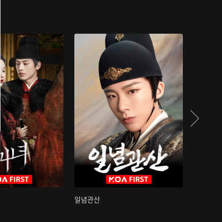
일념관산
국색방화