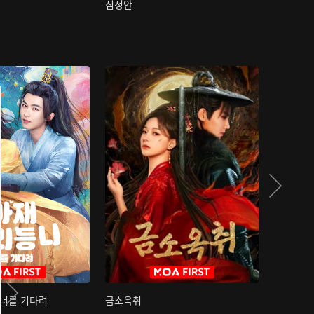
심정안
여과성음유
 너를 기다려
금소옥취
금수택심