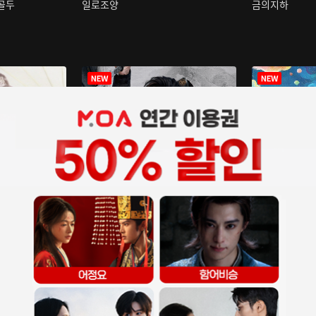
구골두
일로조양
금의지하
장중인
아재저리등니 :