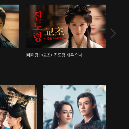
[메이킹] <교초> 진도령 배우 인사
[메이킹]