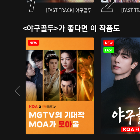
[FAST TRACK] 야구골두
[FAST T
<야구골두>가 좋다면 이 작품도