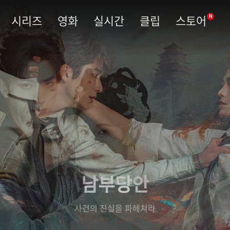
시리즈
영화
실시간
클립
스토어
N
남부당안
사건의 진실을 파헤쳐라