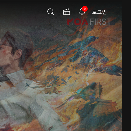
0
로그인
검
이
알
색
용
림
권
페
이
지