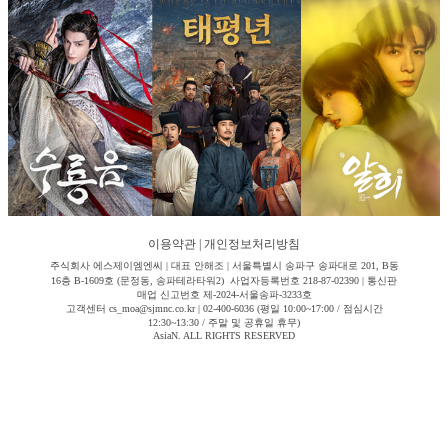
이용약관
|
개인정보처리방침
주식회사 에스제이엠엔씨 | 대표 안해조 | 서울특별시 송파구 송파대로 201, B동
16층 B-1609호 (문정동, 송파테라타워2) 사업자등록번호 218-87-02390 | 통신판
매업 신고번호 제-2024-서울송파-3233호
고객센터 cs_moa@sjmnc.co.kr | 02-400-6036 (평일 10:00~17:00 / 점심시간
12:30~13:30 / 주말 및 공휴일 휴무)
AsiaN. ALL RIGHTS RESERVED