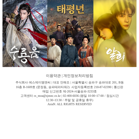
이용약관
|
개인정보처리방침
주식회사 에스제이엠엔씨 | 대표 안해조 | 서울특별시 송파구 송파대로 201, B동
16층 B-1609호 (문정동, 송파테라타워2) 사업자등록번호 218-87-02390 | 통신판
매업 신고번호 제-2024-서울송파-3233호
고객센터 cs_moa@sjmnc.co.kr | 02-400-6036 (평일 10:00~17:00 / 점심시간
12:30~13:30 / 주말 및 공휴일 휴무)
AsiaN. ALL RIGHTS RESERVED