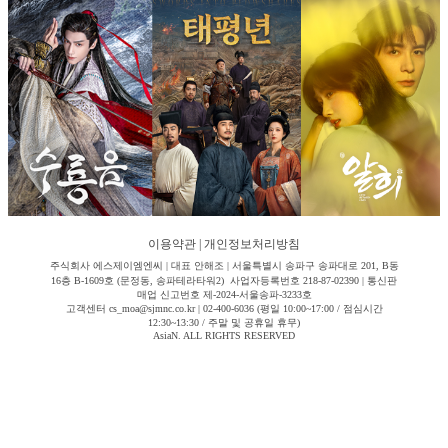
이용약관
|
개인정보처리방침
주식회사 에스제이엠엔씨 | 대표 안해조 | 서울특별시 송파구 송파대로 201, B동
16층 B-1609호 (문정동, 송파테라타워2) 사업자등록번호 218-87-02390 | 통신판
매업 신고번호 제-2024-서울송파-3233호
고객센터 cs_moa@sjmnc.co.kr | 02-400-6036 (평일 10:00~17:00 / 점심시간
12:30~13:30 / 주말 및 공휴일 휴무)
AsiaN. ALL RIGHTS RESERVED