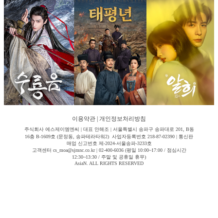
이용약관
|
개인정보처리방침
주식회사 에스제이엠엔씨 | 대표 안해조 | 서울특별시 송파구 송파대로 201, B동
16층 B-1609호 (문정동, 송파테라타워2) 사업자등록번호 218-87-02390 | 통신판
매업 신고번호 제-2024-서울송파-3233호
고객센터 cs_moa@sjmnc.co.kr | 02-400-6036 (평일 10:00~17:00 / 점심시간
12:30~13:30 / 주말 및 공휴일 휴무)
AsiaN. ALL RIGHTS RESERVED