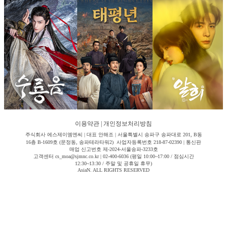
이용약관
|
개인정보처리방침
주식회사 에스제이엠엔씨 | 대표 안해조 | 서울특별시 송파구 송파대로 201, B동
16층 B-1609호 (문정동, 송파테라타워2) 사업자등록번호 218-87-02390 | 통신판
매업 신고번호 제-2024-서울송파-3233호
고객센터 cs_moa@sjmnc.co.kr | 02-400-6036 (평일 10:00~17:00 / 점심시간
12:30~13:30 / 주말 및 공휴일 휴무)
AsiaN. ALL RIGHTS RESERVED