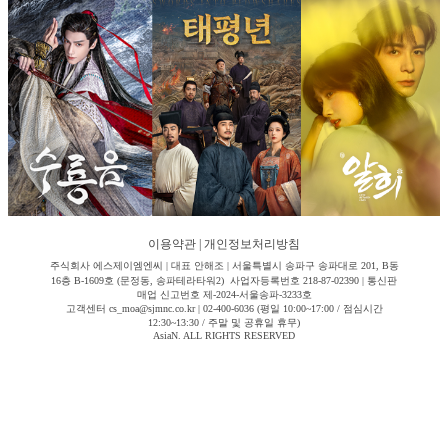
이용약관
|
개인정보처리방침
주식회사 에스제이엠엔씨 | 대표 안해조 | 서울특별시 송파구 송파대로 201, B동
16층 B-1609호 (문정동, 송파테라타워2) 사업자등록번호 218-87-02390 | 통신판
매업 신고번호 제-2024-서울송파-3233호
고객센터 cs_moa@sjmnc.co.kr | 02-400-6036 (평일 10:00~17:00 / 점심시간
12:30~13:30 / 주말 및 공휴일 휴무)
AsiaN. ALL RIGHTS RESERVED