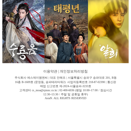
이용약관
|
개인정보처리방침
주식회사 에스제이엠엔씨 | 대표 안해조 | 서울특별시 송파구 송파대로 201, B동
16층 B-1609호 (문정동, 송파테라타워2) 사업자등록번호 218-87-02390 | 통신판
매업 신고번호 제-2024-서울송파-3233호
고객센터 cs_moa@sjmnc.co.kr | 02-400-6036 (평일 10:00~17:00 / 점심시간
12:30~13:30 / 주말 및 공휴일 휴무)
AsiaN. ALL RIGHTS RESERVED