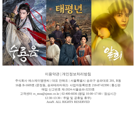
이용약관
|
개인정보처리방침
주식회사 에스제이엠엔씨 | 대표 안해조 | 서울특별시 송파구 송파대로 201, B동
16층 B-1609호 (문정동, 송파테라타워2) 사업자등록번호 218-87-02390 | 통신판
매업 신고번호 제-2024-서울송파-3233호
고객센터 cs_moa@sjmnc.co.kr | 02-400-6036 (평일 10:00~17:00 / 점심시간
12:30~13:30 / 주말 및 공휴일 휴무)
AsiaN. ALL RIGHTS RESERVED