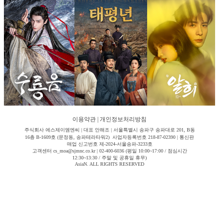
이용약관
|
개인정보처리방침
주식회사 에스제이엠엔씨 | 대표 안해조 | 서울특별시 송파구 송파대로 201, B동
16층 B-1609호 (문정동, 송파테라타워2) 사업자등록번호 218-87-02390 | 통신판
매업 신고번호 제-2024-서울송파-3233호
고객센터 cs_moa@sjmnc.co.kr | 02-400-6036 (평일 10:00~17:00 / 점심시간
12:30~13:30 / 주말 및 공휴일 휴무)
AsiaN. ALL RIGHTS RESERVED