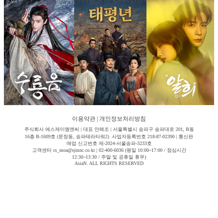
이용약관
|
개인정보처리방침
주식회사 에스제이엠엔씨 | 대표 안해조 | 서울특별시 송파구 송파대로 201, B동
16층 B-1609호 (문정동, 송파테라타워2) 사업자등록번호 218-87-02390 | 통신판
매업 신고번호 제-2024-서울송파-3233호
고객센터 cs_moa@sjmnc.co.kr | 02-400-6036 (평일 10:00~17:00 / 점심시간
12:30~13:30 / 주말 및 공휴일 휴무)
AsiaN. ALL RIGHTS RESERVED